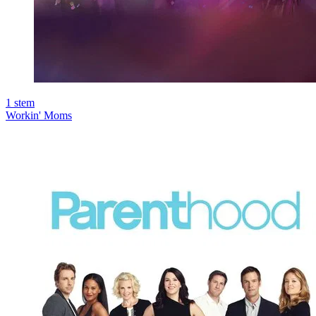
1
stem
Workin' Moms