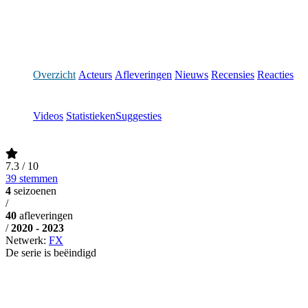
Overzicht
Acteurs
Afleveringen
Nieuws
Recensies
Reacties
Videos
Statistieken
Suggesties
7.3
/ 10
39 stemmen
4
seizoenen
/
40
afleveringen
/
2020 - 2023
Netwerk:
FX
De serie is beëindigd