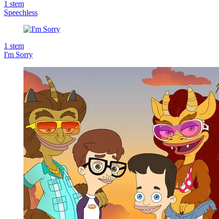
1
stem
Speechless
1
stem
I'm Sorry