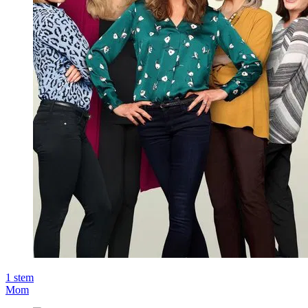
1
stem
Mom