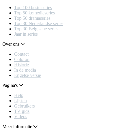
Top 100 beste series
Top 50 komedieseries
Top 50 dramaseries
Top 30 Nederlandse series
Top 30 Belgische series
Jaar in series
Over ons
Contact
Colofon
Historie
In de media
Engelse versie
Pagina's
Help
Lijsten
Gebruikers
TV gids
Videos
Meer informatie