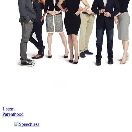
1
stem
Parenthood