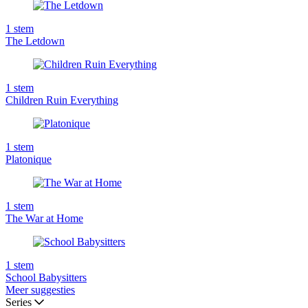
1
stem
The Letdown
1
stem
Children Ruin Everything
1
stem
Platonique
1
stem
The War at Home
1
stem
School Babysitters
Meer suggesties
Series