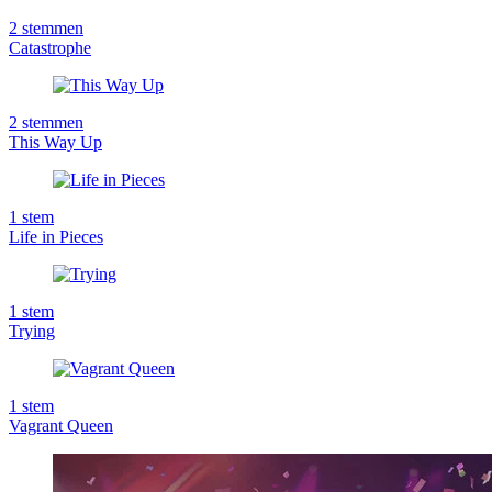
2
stemmen
Catastrophe
2
stemmen
This Way Up
1
stem
Life in Pieces
1
stem
Trying
1
stem
Vagrant Queen