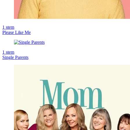
1
stem
Please Like Me
1
stem
Single Parents