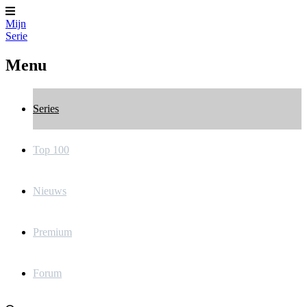
Mijn
Serie
Menu
Series
Top 100
Nieuws
Premium
Forum