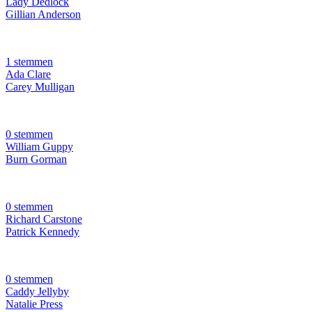
Lady Dedlock
Gillian Anderson
1 stemmen
Ada Clare
Carey Mulligan
0 stemmen
William Guppy
Burn Gorman
0 stemmen
Richard Carstone
Patrick Kennedy
0 stemmen
Caddy Jellyby
Natalie Press