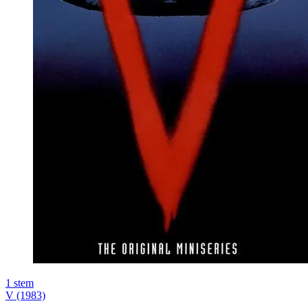
1
stem
V (1983)