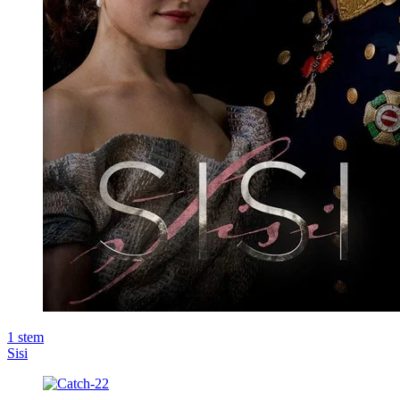
1
stem
Sisi