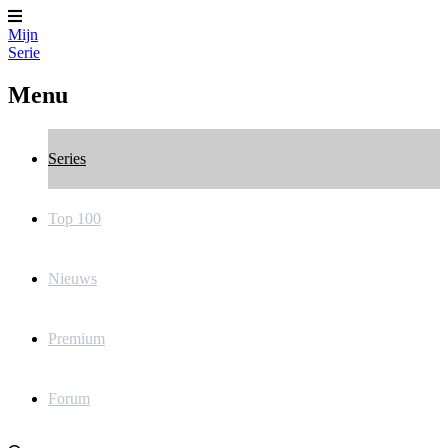
Mijn
Serie
Menu
Series
Top 100
Nieuws
Premium
Forum