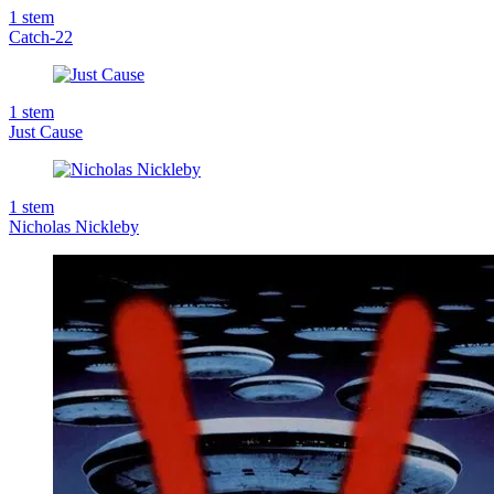
1
stem
Catch-22
1
stem
Just Cause
1
stem
Nicholas Nickleby