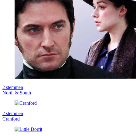
2
stemmen
North & South
2
stemmen
Cranford