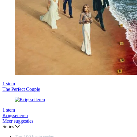
1
stem
The Perfect Couple
1
stem
Krigsseileren
Meer suggesties
Series
Top 100 beste series