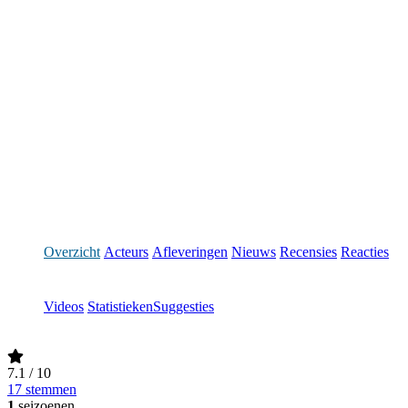
Overzicht
Acteurs
Afleveringen
Nieuws
Recensies
Reacties
Videos
Statistieken
Suggesties
7.1
/ 10
17 stemmen
1
seizoenen