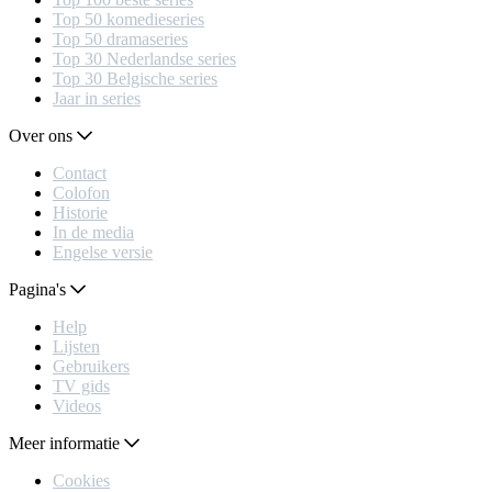
Top 50 komedieseries
Top 50 dramaseries
Top 30 Nederlandse series
Top 30 Belgische series
Jaar in series
Over ons
Contact
Colofon
Historie
In de media
Engelse versie
Pagina's
Help
Lijsten
Gebruikers
TV gids
Videos
Meer informatie
Cookies