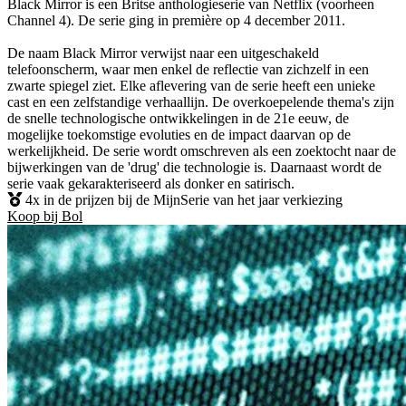
Black Mirror is een Britse anthologieserie van Netflix (voorheen
Channel 4). De serie ging in première op 4 december 2011.
De naam Black Mirror verwijst naar een uitgeschakeld
telefoonscherm, waar men enkel de reflectie van zichzelf in een
zwarte spiegel ziet. Elke aflevering van de serie heeft een unieke
cast en een zelfstandige verhaallijn. De overkoepelende thema's zijn
de snelle technologische ontwikkelingen in de 21e eeuw, de
mogelijke toekomstige evoluties en de impact daarvan op de
werkelijkheid. De serie wordt omschreven als een zoektocht naar de
bijwerkingen van de 'drug' die technologie is. Daarnaast wordt de
serie vaak gekarakteriseerd als donker en satirisch.
4x in de prijzen bij de MijnSerie van het jaar verkiezing
Koop bij Bol