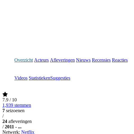
Overzicht
Acteurs
Afleveringen
Nieuws
Recensies
Reacties
Videos
Statistieken
Suggesties
7.9
/ 10
1,939 stemmen
7
seizoenen
/
24
afleveringen
/
2011 - ...
Netwerk:
Netflix