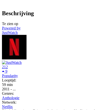
Beschrijving
Te zien op
Powered by
JustWatch
212
9
Popularity
Looptijd:
59 min
2011
-
...
Genres:
Anthologie
Netwerk:
Netflix