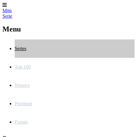
Mijn
Serie
Menu
Series
Top 100
Nieuws
Premium
Forum