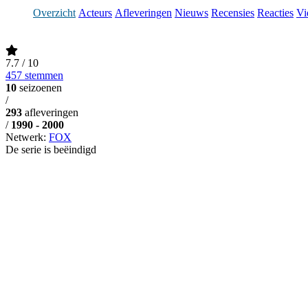
Overzicht
Acteurs
Afleveringen
Nieuws
Recensies
Reacties
Vi
7.7
/ 10
457 stemmen
10
seizoenen
/
293
afleveringen
/
1990 - 2000
Netwerk:
FOX
De serie is beëindigd