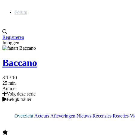
Forum
Registreren
Inloggen
Baccano
8.1
/ 10
25 min
Anime
Volg deze serie
Bekijk trailer
Overzicht
Acteurs
Afleveringen
Nieuws
Recensies
Reacties
Vi