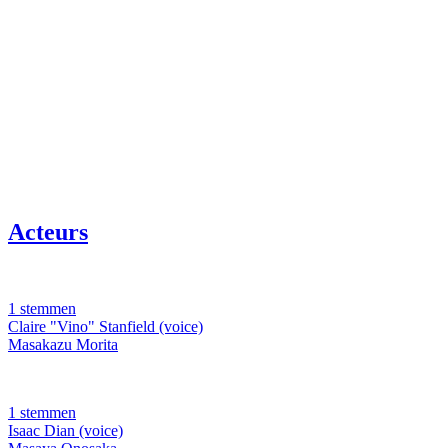
Acteurs
1 stemmen
Claire "Vino" Stanfield (voice)
Masakazu Morita
1 stemmen
Isaac Dian (voice)