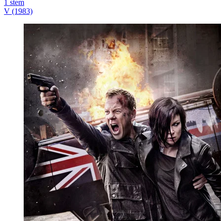
1
stem
V (1983)