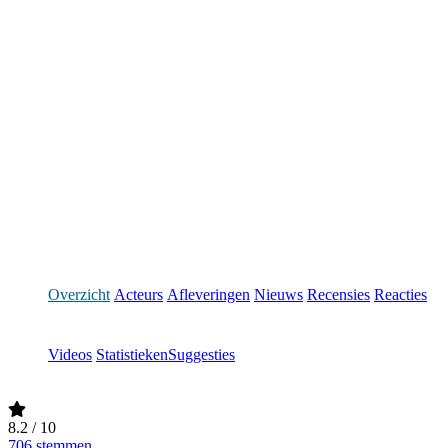
Overzicht
Acteurs
Afleveringen
Nieuws
Recensies
Reacties
Videos
Statistieken
Suggesties
8.2
/ 10
706 stemmen