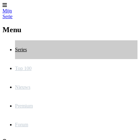
Mijn
Serie
Menu
Series
Top 100
Nieuws
Premium
Forum