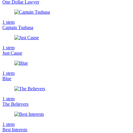
One Dollar Lawyer
1
stem
Captain Tsubasa
1
stem
Just Cause
1
stem
Blue
1
stem
The Believers
1
stem
Best Interests