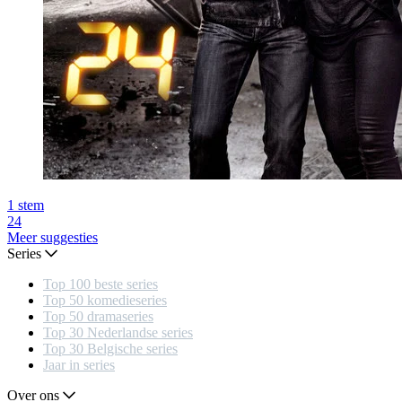
1
stem
24
Meer suggesties
Series
Top 100 beste series
Top 50 komedieseries
Top 50 dramaseries
Top 30 Nederlandse series
Top 30 Belgische series
Jaar in series
Over ons