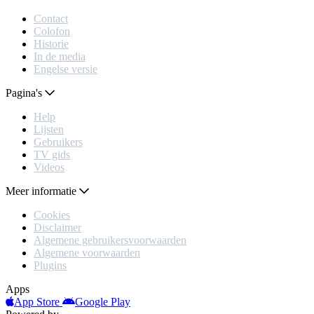
Contact
Colofon
Historie
In de media
Engelse versie
Pagina's
Help
Lijsten
Gebruikers
TV gids
Videos
Meer informatie
Cookies
Disclaimer
Algemene gebruikersvoorwaarden
Algemene voorwaarden
Plugins
Apps
App Store
Google Play