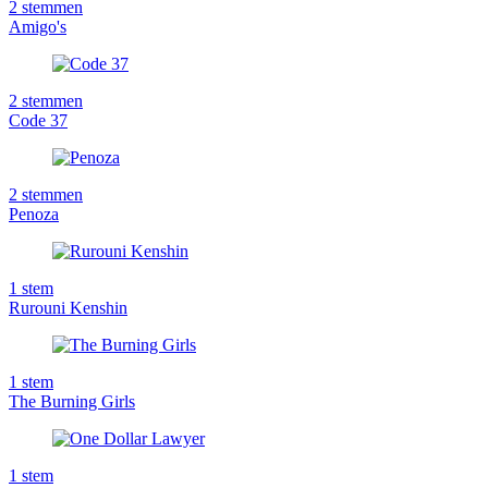
2
stemmen
Amigo's
2
stemmen
Code 37
2
stemmen
Penoza
1
stem
Rurouni Kenshin
1
stem
The Burning Girls
1
stem