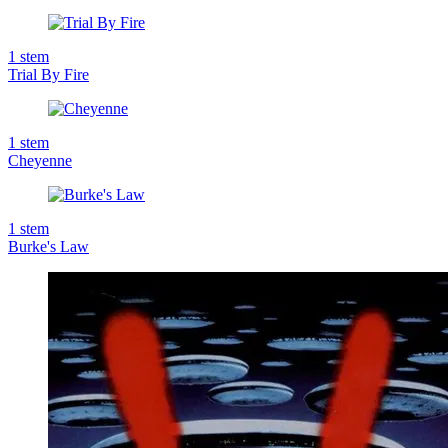
1
stem
Trial By Fire
1
stem
Cheyenne
1
stem
Burke's Law