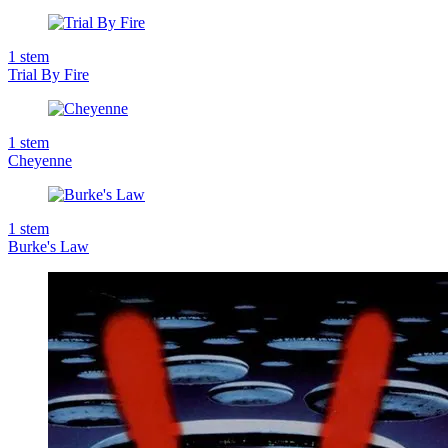
1
stem
Trial By Fire
1
stem
Cheyenne
1
stem
Burke's Law