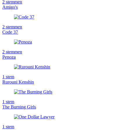
2
stemmen
Amigo's
2
stemmen
Code 37
2
stemmen
Penoza
1
stem
Rurouni Kenshin
1
stem
The Burning Girls
1
stem