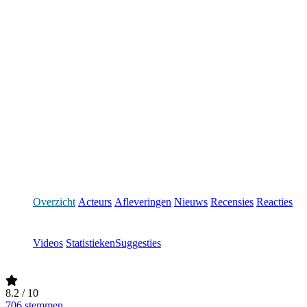
Overzicht
Acteurs
Afleveringen
Nieuws
Recensies
Reacties
Videos
Statistieken
Suggesties
8.2
/ 10
706 stemmen