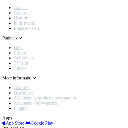
Contact
Colofon
Historie
In de media
Engelse versie
Pagina's
Help
Lijsten
Gebruikers
TV gids
Videos
Meer informatie
Cookies
Disclaimer
Algemene gebruikersvoorwaarden
Algemene voorwaarden
Plugins
Apps
App Store
Google Play