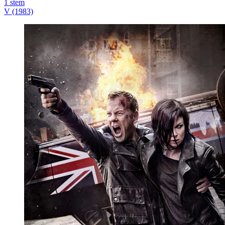
1
stem
V (1983)