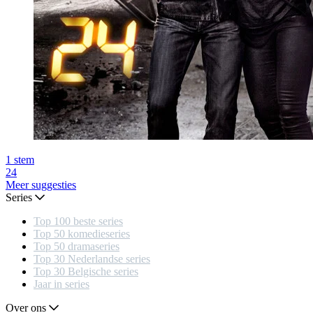
1
stem
24
Meer suggesties
Series
Top 100 beste series
Top 50 komedieseries
Top 50 dramaseries
Top 30 Nederlandse series
Top 30 Belgische series
Jaar in series
Over ons