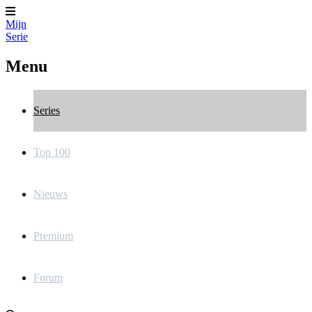
Mijn
Serie
Menu
Series
Top 100
Nieuws
Premium
Forum