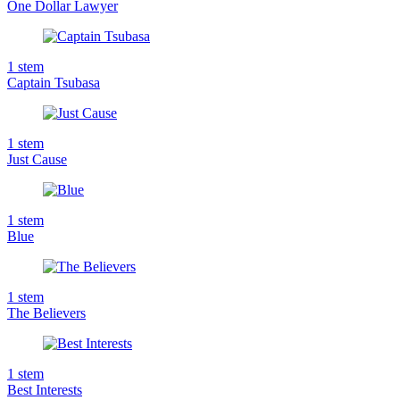
One Dollar Lawyer
1
stem
Captain Tsubasa
1
stem
Just Cause
1
stem
Blue
1
stem
The Believers
1
stem
Best Interests