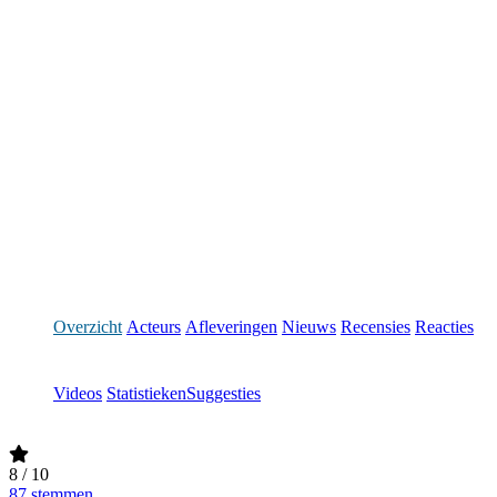
Overzicht
Acteurs
Afleveringen
Nieuws
Recensies
Reacties
Videos
Statistieken
Suggesties
8
/ 10
87 stemmen