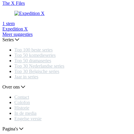
The X Files
1
stem
Expedition X
Meer suggesties
Series
Top 100 beste series
Top 50 komedieseries
Top 50 dramaseries
Top 30 Nederlandse series
Top 30 Belgische series
Jaar in series
Over ons
Contact
Colofon
Historie
In de media
Engelse versie
Pagina's