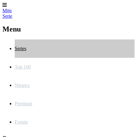
Mijn
Serie
Menu
Series
Top 100
Nieuws
Premium
Forum