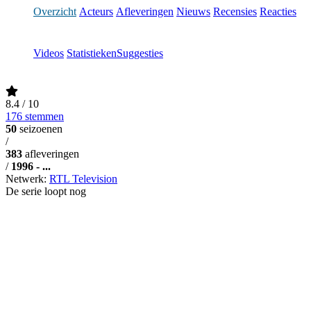
Overzicht
Acteurs
Afleveringen
Nieuws
Recensies
Reacties
Videos
Statistieken
Suggesties
8.4
/ 10
176 stemmen
50
seizoenen
/
383
afleveringen
/
1996 - ...
Netwerk:
RTL Television
De serie loopt nog