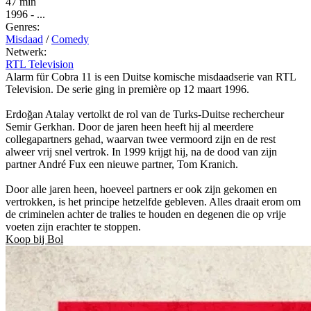
47 min
1996
-
...
Genres:
Misdaad
/
Comedy
Netwerk:
RTL Television
Alarm für Cobra 11 is een Duitse komische misdaadserie van RTL
Television. De serie ging in première op 12 maart 1996.
Erdoğan Atalay vertolkt de rol van de Turks-Duitse rechercheur
Semir Gerkhan. Door de jaren heen heeft hij al meerdere
collegapartners gehad, waarvan twee vermoord zijn en de rest
alweer vrij snel vertrok. In 1999 krijgt hij, na de dood van zijn
partner André Fux een nieuwe partner, Tom Kranich.
Door alle jaren heen, hoeveel partners er ook zijn gekomen en
vertrokken, is het principe hetzelfde gebleven. Alles draait erom om
de criminelen achter de tralies te houden en degenen die op vrije
voeten zijn erachter te stoppen.
Koop bij Bol