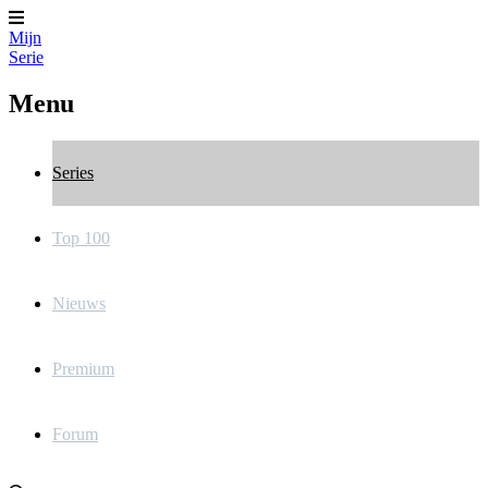
Mijn
Serie
Menu
Series
Top 100
Nieuws
Premium
Forum