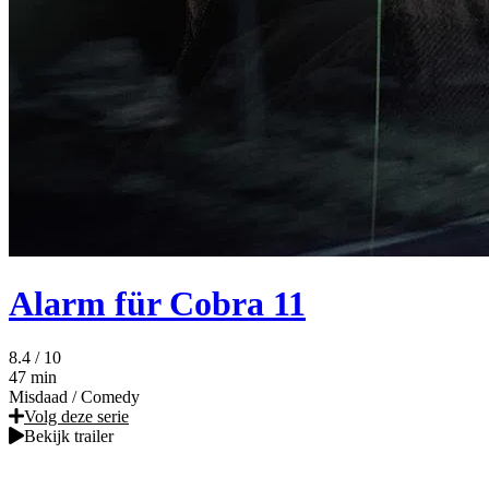
Alarm für Cobra 11
8.4
/ 10
47 min
Misdaad
/
Comedy
Volg deze serie
Bekijk trailer