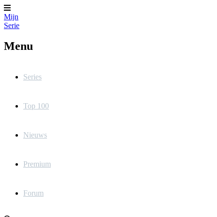
Mijn
Serie
Menu
Series
Top 100
Nieuws
Premium
Forum