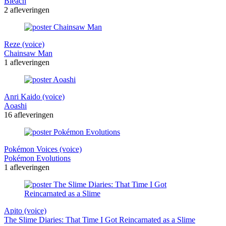
Bleach
2 afleveringen
Reze (voice)
Chainsaw Man
1 afleveringen
Anri Kaido (voice)
Aoashi
16 afleveringen
Pokémon Voices (voice)
Pokémon Evolutions
1 afleveringen
Apito (voice)
The Slime Diaries: That Time I Got Reincarnated as a Slime