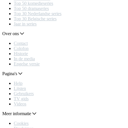
Top 50 komedieseries
Top 50 dramaseries
Top 30 Nederlandse series
Top 30 Belgische series
Jaar in series
Over ons
Contact
Colofon
Historie
In de media
Engelse versie
Pagina's
Help
Lijsten
Gebruikers
TV gids
Videos
Meer informatie
Cookies