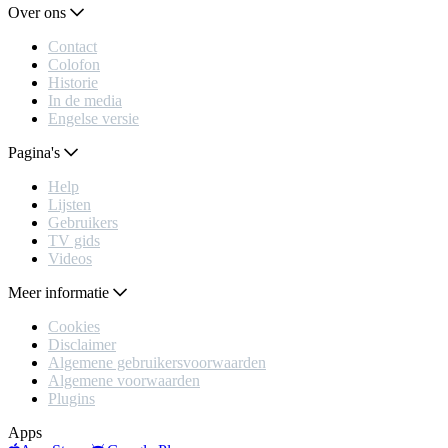
Over ons
Contact
Colofon
Historie
In de media
Engelse versie
Pagina's
Help
Lijsten
Gebruikers
TV gids
Videos
Meer informatie
Cookies
Disclaimer
Algemene gebruikersvoorwaarden
Algemene voorwaarden
Plugins
Apps