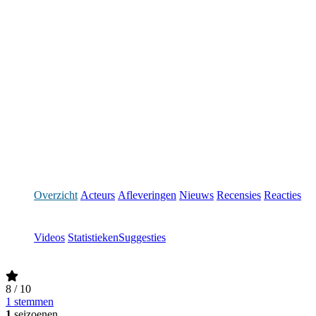
Overzicht
Acteurs
Afleveringen
Nieuws
Recensies
Reacties
Videos
Statistieken
Suggesties
8
/ 10
1 stemmen
1
seizoenen