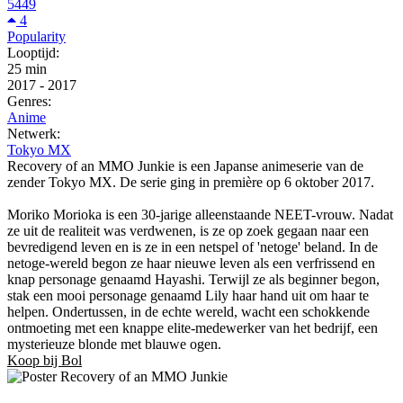
5449
4
Popularity
Looptijd:
25 min
2017
-
2017
Genres:
Anime
Netwerk:
Tokyo MX
Recovery of an MMO Junkie is een Japanse animeserie van de
zender Tokyo MX. De serie ging in première op 6 oktober 2017.
Moriko Morioka is een 30-jarige alleenstaande NEET-vrouw. Nadat
ze uit de realiteit was verdwenen, is ze op zoek gegaan naar een
bevredigend leven en is ze in een netspel of 'netoge' beland. In de
netoge-wereld begon ze haar nieuwe leven als een verfrissend en
knap personage genaamd Hayashi. Terwijl ze als beginner begon,
stak een mooi personage genaamd Lily haar hand uit om haar te
helpen. Ondertussen, in de echte wereld, wacht een schokkende
ontmoeting met een knappe elite-medewerker van het bedrijf, een
mysterieuze blonde met blauwe ogen.
Koop bij Bol