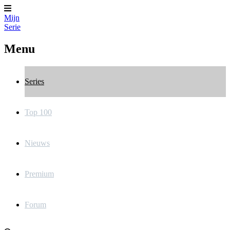
Mijn
Serie
Menu
Series
Top 100
Nieuws
Premium
Forum