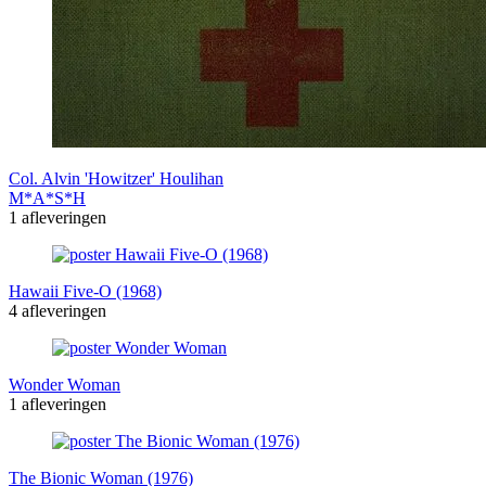
Col. Alvin 'Howitzer' Houlihan
M*A*S*H
1 afleveringen
Hawaii Five-O (1968)
4 afleveringen
Wonder Woman
1 afleveringen
The Bionic Woman (1976)