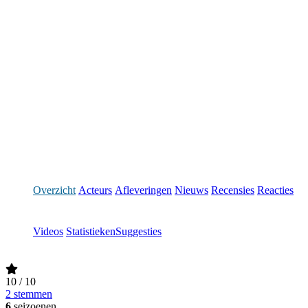
Overzicht
Acteurs
Afleveringen
Nieuws
Recensies
Reacties
Videos
Statistieken
Suggesties
10
/ 10
2 stemmen
6
seizoenen