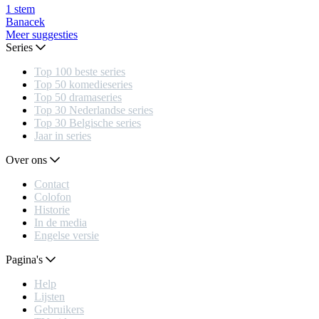
1
stem
Banacek
Meer suggesties
Series
Top 100 beste series
Top 50 komedieseries
Top 50 dramaseries
Top 30 Nederlandse series
Top 30 Belgische series
Jaar in series
Over ons
Contact
Colofon
Historie
In de media
Engelse versie
Pagina's
Help
Lijsten
Gebruikers