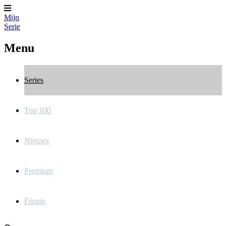
Mijn
Serie
Menu
Series
Top 100
Nieuws
Premium
Forum