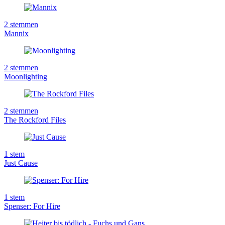
2
stemmen
Mannix
2
stemmen
Moonlighting
2
stemmen
The Rockford Files
1
stem
Just Cause
1
stem
Spenser: For Hire