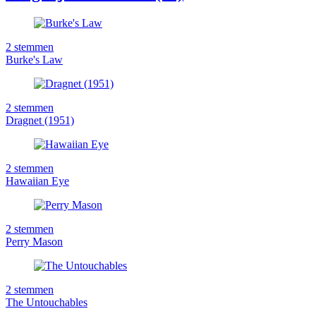
2
stemmen
Burke's Law
2
stemmen
Dragnet (1951)
2
stemmen
Hawaiian Eye
2
stemmen
Perry Mason
2
stemmen
The Untouchables