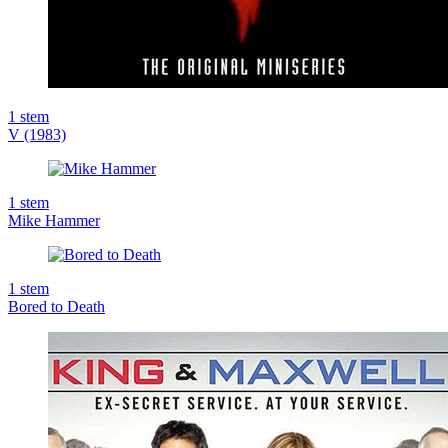
1
stem
V (1983)
1
stem
Mike Hammer
1
stem
Bored to Death