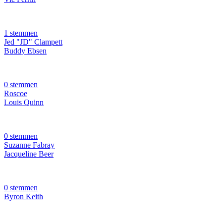
1 stemmen
Jed "JD" Clampett
Buddy Ebsen
0 stemmen
Roscoe
Louis Quinn
0 stemmen
Suzanne Fabray
Jacqueline Beer
0 stemmen
Byron Keith