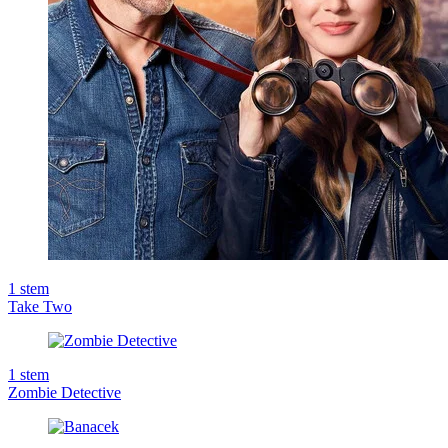
1
stem
Take Two
1
stem
Zombie Detective