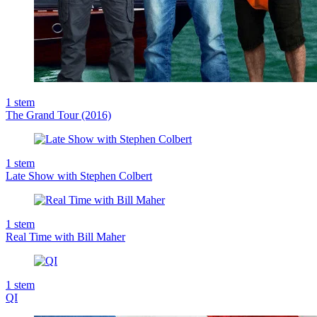
1
stem
The Grand Tour (2016)
1
stem
Late Show with Stephen Colbert
1
stem
Real Time with Bill Maher
1
stem
QI