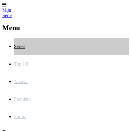
Mijn
Serie
Menu
Series
Top 100
Nieuws
Premium
Forum