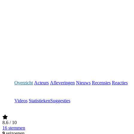
Overzicht
Acteurs
Afleveringen
Nieuws
Recensies
Reacties
Videos
Statistieken
Suggesties
8.6
/ 10
16 stemmen
9
seizoenen