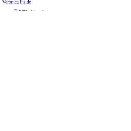
Veronica Inside
1
stem
BTS vLive show
1
stem
The Colbert Report
1
stem
De Ideale Wereld
1
stem
Patriot Act with Hasan Minhaj
1
stem
The Daily Show