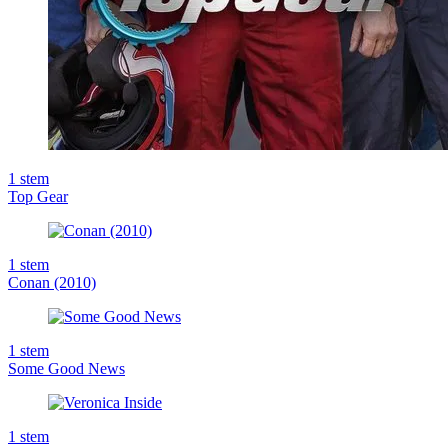
1
stem
Top Gear
1
stem
Conan (2010)
1
stem
Some Good News
1
stem