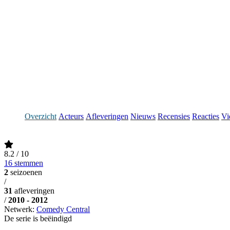
Overzicht
Acteurs
Afleveringen
Nieuws
Recensies
Reacties
Vi
8.2
/ 10
16 stemmen
2
seizoenen
/
31
afleveringen
/
2010 - 2012
Netwerk:
Comedy Central
De serie is beëindigd