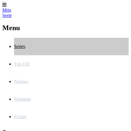
Mijn
Serie
Menu
Series
Top 100
Nieuws
Premium
Forum