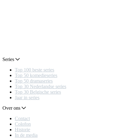
Series
Top 100 beste series
Top 50 komedieseries
Top 50 dramaseries
Top 30 Nederlandse series
Top 30 Belgische series
Jaar in series
Over ons
Contact
Colofon
Historie
In de media