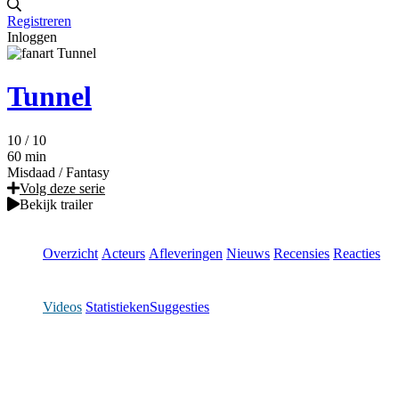
Registreren
Inloggen
Tunnel
10
/ 10
60 min
Misdaad
/
Fantasy
Volg deze serie
Bekijk trailer
Overzicht
Acteurs
Afleveringen
Nieuws
Recensies
Reacties
Videos
Statistieken
Suggesties