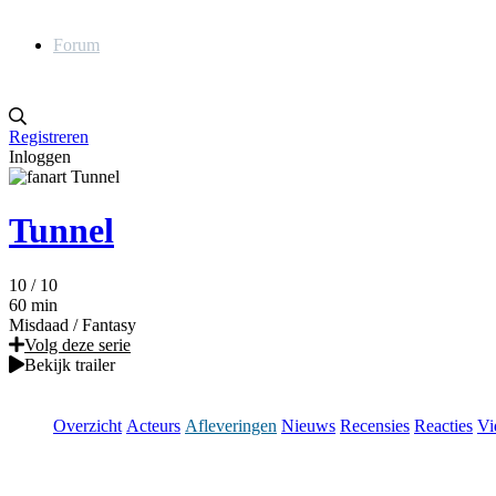
Forum
Registreren
Inloggen
Tunnel
10
/ 10
60 min
Misdaad
/
Fantasy
Volg deze serie
Bekijk trailer
Overzicht
Acteurs
Afleveringen
Nieuws
Recensies
Reacties
Vi