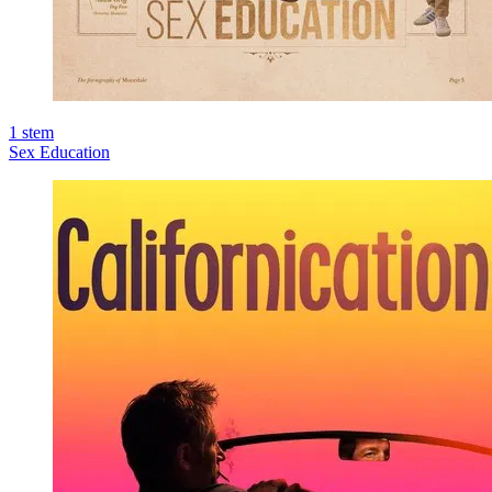
1
stem
Sex Education