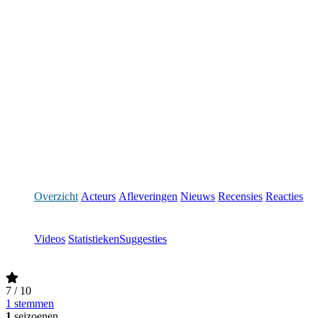
Overzicht
Acteurs
Afleveringen
Nieuws
Recensies
Reacties
Videos
Statistieken
Suggesties
7
/ 10
1 stemmen
1
seizoenen