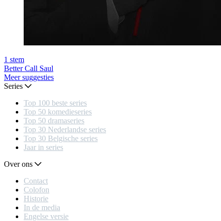
1
stem
Better Call Saul
Meer suggesties
Series
Top 100 beste series
Top 50 komedieseries
Top 50 dramaseries
Top 30 Nederlandse series
Top 30 Belgische series
Jaar in series
Over ons
Contact
Colofon
Historie
In de media
Engelse versie