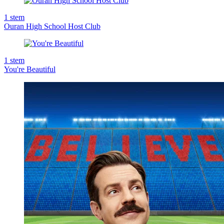
1
stem
Ouran High School Host Club
1
stem
You're Beautiful