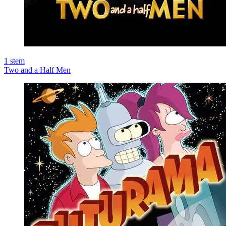
1
stem
Two and a Half Men