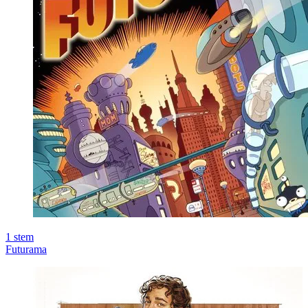
1
stem
Futurama