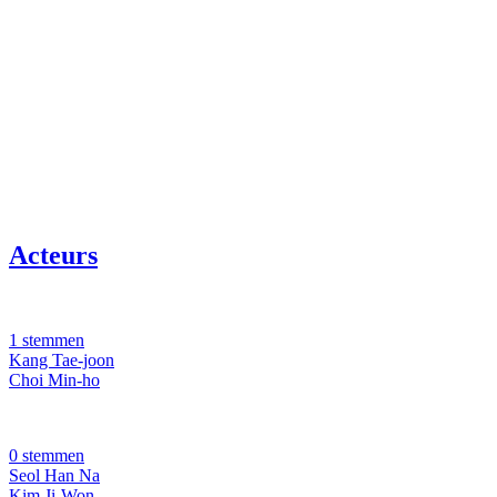
Acteurs
1 stemmen
Kang Tae-joon
Choi Min-ho
0 stemmen
Seol Han Na
Kim Ji-Won