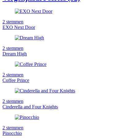
2
stemmen
EXO Next Door
2
stemmen
Dream High
2
stemmen
Coffee Prince
2
stemmen
Cinderella and Four Knights
2
stemmen
Pinocchio