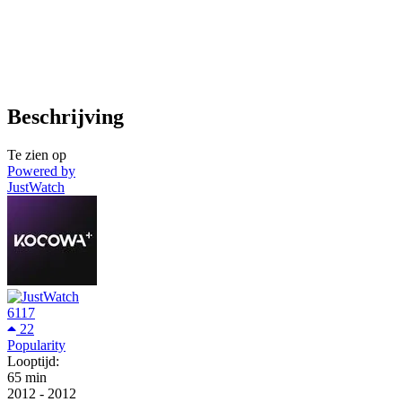
Beschrijving
Te zien op
Powered by
JustWatch
6117
22
Popularity
Looptijd:
65 min
2012
-
2012