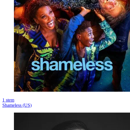
1
stem
Shameless (US)