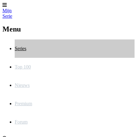
Mijn
Serie
Menu
Series
Top 100
Nieuws
Premium
Forum