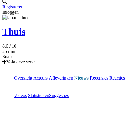
Registreren
Inloggen
Thuis
8.6
/ 10
25 min
Soap
Volg deze serie
Overzicht
Acteurs
Afleveringen
Nieuws
Recensies
Reacties
Videos
Statistieken
Suggesties