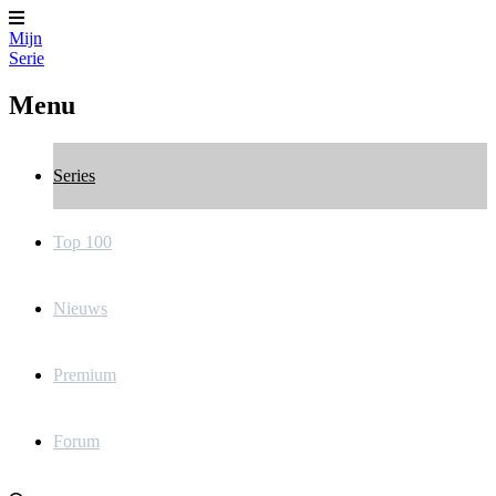
Mijn
Serie
Menu
Series
Top 100
Nieuws
Premium
Forum