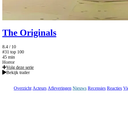
The Originals
8.4
/ 10
#31
top 100
45 min
Horror
Volg deze serie
Bekijk trailer
Overzicht
Acteurs
Afleveringen
Nieuws
Recensies
Reacties
Vi