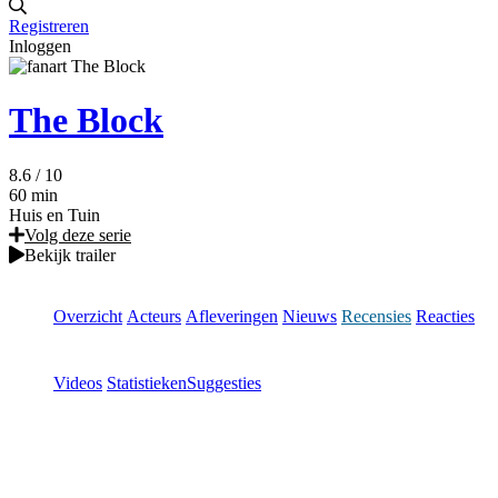
Registreren
Inloggen
The Block
8.6
/ 10
60 min
Huis en Tuin
Volg deze serie
Bekijk trailer
Overzicht
Acteurs
Afleveringen
Nieuws
Recensies
Reacties
Videos
Statistieken
Suggesties