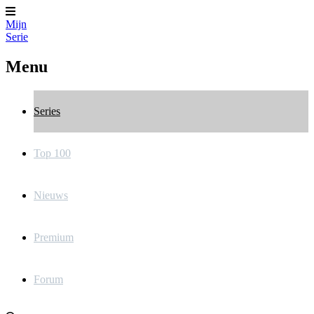
Mijn
Serie
Menu
Series
Top 100
Nieuws
Premium
Forum