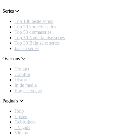
Series
Top 100 beste series
Top 50 komedieseries
Top 50 dramaseries
Top 30 Nederlandse series
Top 30 Belgische series
Jaar in series
Over ons
Contact
Colofon
Historie
In de media
Engelse versie
Pagina's
Help
Lijsten
Gebruikers
TV gids
Videos