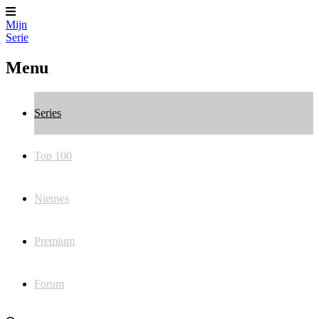
Mijn
Serie
Menu
Series
Top 100
Nieuws
Premium
Forum