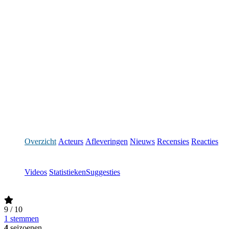
Overzicht
Acteurs
Afleveringen
Nieuws
Recensies
Reacties
Videos
Statistieken
Suggesties
9
/ 10
1 stemmen
4
seizoenen