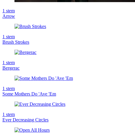
1
stem
Arrow
1
stem
Brush Strokes
1
stem
Bergerac
1
stem
Some Mothers Do 'Ave 'Em
1
stem
Ever Decreasing Circles