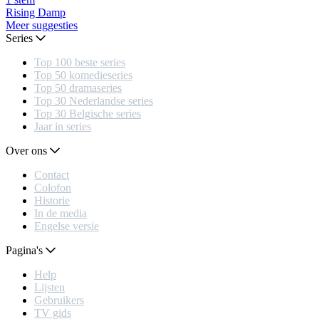
Rising Damp
Meer suggesties
Series
Top 100 beste series
Top 50 komedieseries
Top 50 dramaseries
Top 30 Nederlandse series
Top 30 Belgische series
Jaar in series
Over ons
Contact
Colofon
Historie
In de media
Engelse versie
Pagina's
Help
Lijsten
Gebruikers
TV gids