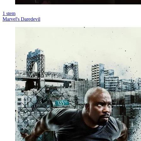
1
stem
Marvel's Daredevil