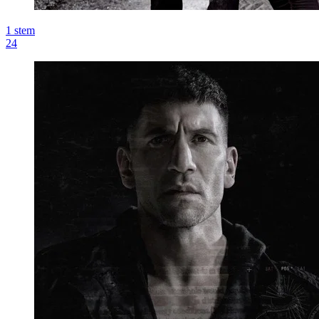
1
stem
24