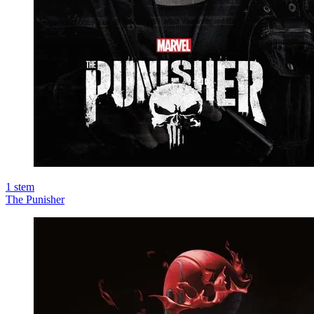
1
stem
The Punisher