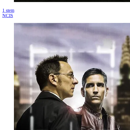
1
stem
NCIS