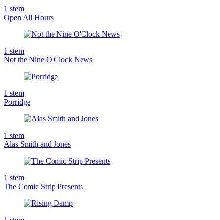
1
stem
Open All Hours
1
stem
Not the Nine O'Clock News
1
stem
Porridge
1
stem
Alas Smith and Jones
1
stem
The Comic Strip Presents
1
stem