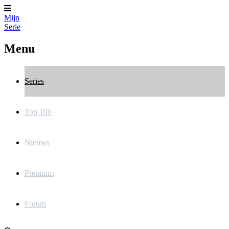
Mijn
Serie
Menu
Series
Top 100
Nieuws
Premium
Forum