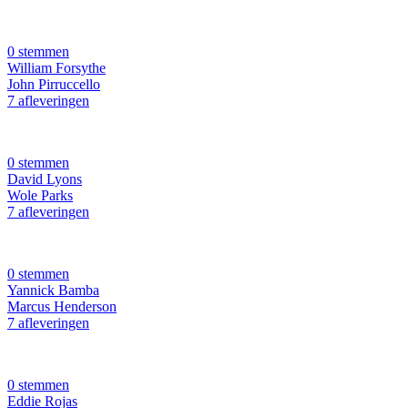
0 stemmen
William Forsythe
John Pirruccello
7 afleveringen
0 stemmen
David Lyons
Wole Parks
7 afleveringen
0 stemmen
Yannick Bamba
Marcus Henderson
7 afleveringen
0 stemmen
Eddie Rojas