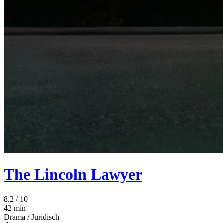
The Lincoln Lawyer
8.2
/ 10
42 min
Drama
/
Juridisch