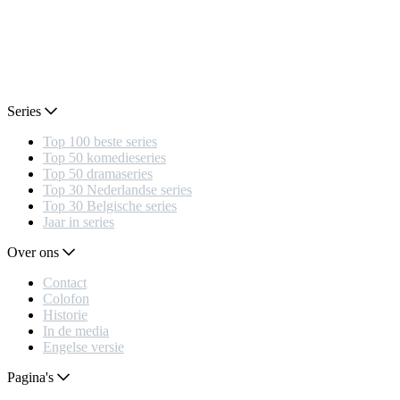
Series
Top 100 beste series
Top 50 komedieseries
Top 50 dramaseries
Top 30 Nederlandse series
Top 30 Belgische series
Jaar in series
Over ons
Contact
Colofon
Historie
In de media
Engelse versie
Pagina's