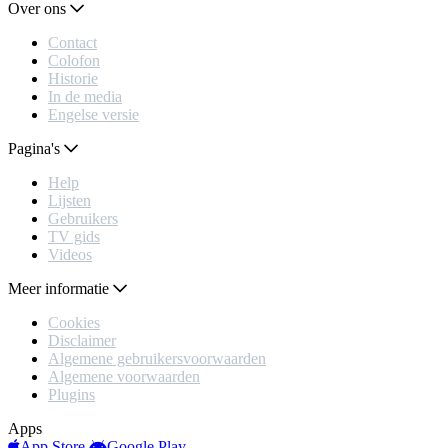
Over ons
Contact
Colofon
Historie
In de media
Engelse versie
Pagina's
Help
Lijsten
Gebruikers
TV gids
Videos
Meer informatie
Cookies
Disclaimer
Algemene gebruikersvoorwaarden
Algemene voorwaarden
Plugins
Apps
App Store
Google Play