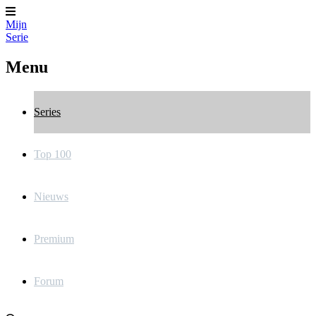
Mijn
Serie
Menu
Series
Top 100
Nieuws
Premium
Forum