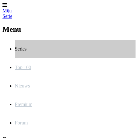
Mijn
Serie
Menu
Series
Top 100
Nieuws
Premium
Forum