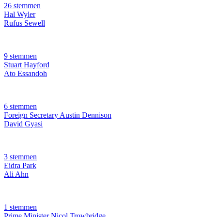
26 stemmen
Hal Wyler
Rufus Sewell
9 stemmen
Stuart Hayford
Ato Essandoh
6 stemmen
Foreign Secretary Austin Dennison
David Gyasi
3 stemmen
Eidra Park
Ali Ahn
1 stemmen
Prime Minister Nicol Trowbridge