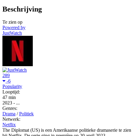
Beschrijving
Te zien op
Powered by
JustWatch
289
-6
Popularity
Looptijd:
47 min
2023
-
...
Genres:
Drama
/
Politiek
Netwerk:
Netflix
The Diplomat (US) is een Amerikaanse politieke dramaserie te zien
bij Netflix. De serie ging in première op 20 april 2023.