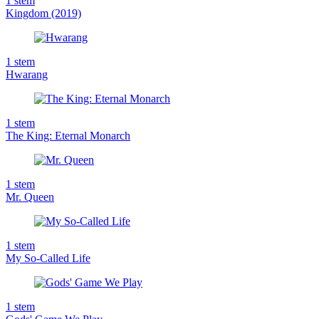
1
stem
Kingdom (2019)
1
stem
Hwarang
1
stem
The King: Eternal Monarch
1
stem
Mr. Queen
1
stem
My So-Called Life
1
stem