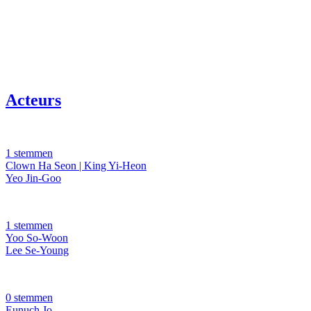
Acteurs
1 stemmen
Clown Ha Seon | King Yi-Heon
Yeo Jin-Goo
1 stemmen
Yoo So-Woon
Lee Se-Young
0 stemmen
Eunuch Jo