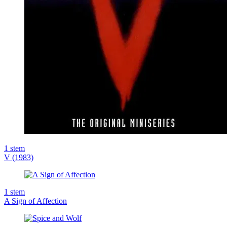
1
stem
V (1983)
1
stem
A Sign of Affection