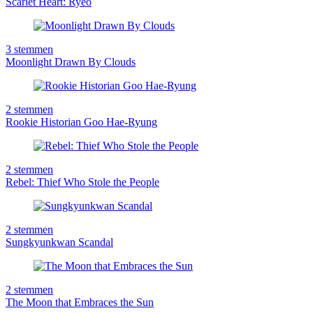
Scarlet Heart: Ryeo
3
stemmen
Moonlight Drawn By Clouds
2
stemmen
Rookie Historian Goo Hae-Ryung
2
stemmen
Rebel: Thief Who Stole the People
2
stemmen
Sungkyunkwan Scandal
2
stemmen
The Moon that Embraces the Sun