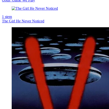
Gods' Game We Play
1
stem
The Girl He Never Noticed