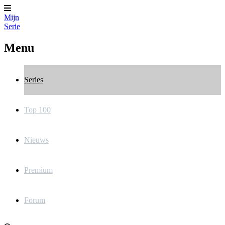
Mijn
Serie
Menu
Series
Top 100
Nieuws
Premium
Forum