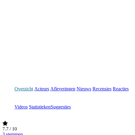
Overzicht
Acteurs
Afleveringen
Nieuws
Recensies
Reacties
Videos
Statistieken
Suggesties
7.7
/ 10
3 stemmen