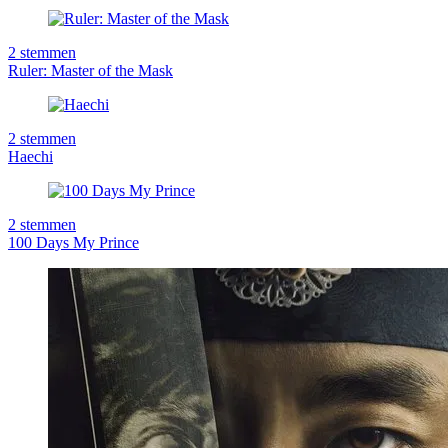
2
stemmen
Ruler: Master of the Mask
2
stemmen
Haechi
2
stemmen
100 Days My Prince