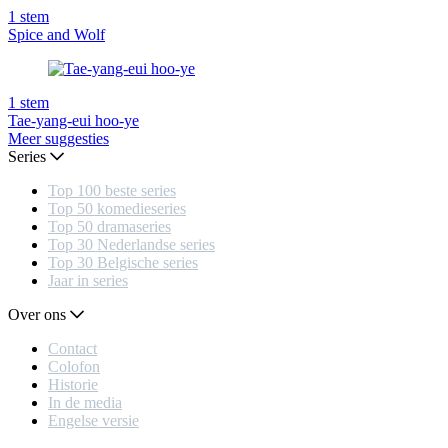
1
stem
Spice and Wolf
1
stem
Tae-yang-eui hoo-ye
Meer suggesties
Series
Top 100 beste series
Top 50 komedieseries
Top 50 dramaseries
Top 30 Nederlandse series
Top 30 Belgische series
Jaar in series
Over ons
Contact
Colofon
Historie
In de media
Engelse versie