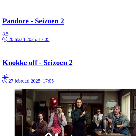
Pandore - Seizoen 2
8.5
20 maart 2025, 17:05
Knokke off - Seizoen 2
6.5
27 februari 2025, 17:05