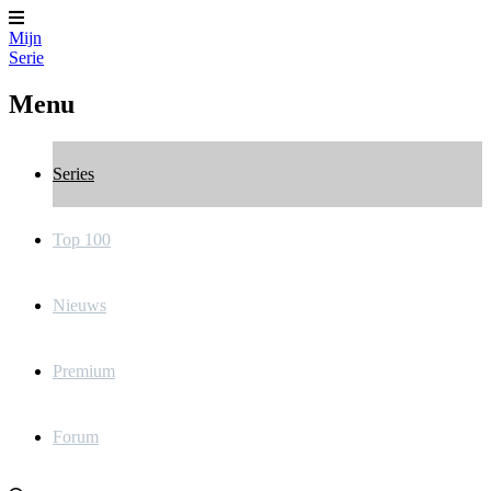
Mijn
Serie
Menu
Series
Top 100
Nieuws
Premium
Forum