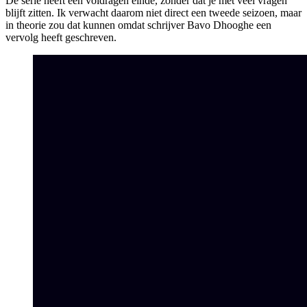
De serie heeft een voldragen einde, zonder dat je met veel vragen
blijft zitten. Ik verwacht daarom niet direct een tweede seizoen, maar
in theorie zou dat kunnen omdat schrijver Bavo Dhooghe een
vervolg heeft geschreven.