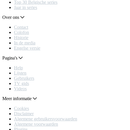
Top 30 Belgische series
Jaar in series
Over ons
Contact
Colofon
Historie
In de media
Engelse versie
Pagina's
Help
Lijsten
Gebruikers
TV gids
Videos
Meer informatie
Cookies
Disclaimer
Algemene gebruikersvoorwaarden
Algemene voorwaarden
Plugins