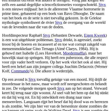
een tendens om eens wat anders te brengen. Vorig jaar kregen we
zelfs een aantal degelijke sciencefictionseries voorgeschoteld.
Styx
is een nieuwe mijlpaal: het is de allereerste Vlaamse horrorserie in
prime time, gebaseerd op een boek van Bavo Dhooghe. De naam
van het boek en de serie is niet toevallig gekozen. In de Griekse
mythologie symboliseert de rivier
Styx
de overgang van de wereld
van de levenden naar die van de doden.
Hoofdinspecteur Raphaël
Styx
(Sebastien Dewaele,
Eigen Kweek
)
is een wat uitgebluste politieman.
Styx
drinkt, is agressief, zoekt
troost bij de hoeren en incasseert af en toe wat corrupt zakgeld van
mensensmokkelaar Gino Tersago (Aimé Claeys, 1984). Hij is
gehuwd met Isabelle (Loes Haverkort,
Moedermaffia
), maar het
huwelijk staat op springen. Hij heeft een puberzoon, die alle respect
voor zijn vader heeft verloren. Op het werk vlot het ook al niet. Hij
heeft een hekel aan zijn jongere collega Joachim Delacroix (Werner
Kolf,
Commando
’s). Die afkeer is wederzijds.
Op een avond is
Styx
toevallig getuige van een moord. Hij drijft de
moordenaar in het nauw, maar wordt zelf neergeschoten en belandt
in zee. De volgende morgen spoelt
Styx
aan op het strand. Verward
keert hij terug naar zijn woonst. Al snel valt het hem op dat hij stinkt
en dat hij weg rot. En hij ontwikkelt een drang naar rauw
mensenvlees. Langzaam rijpt het besef dat hij dood was en herrezen
is als zombie. We zijn hier ver van de hersenloze slome zombies die
we kennen uit series zoals de Walking Dead.
Styx
is een zombie die