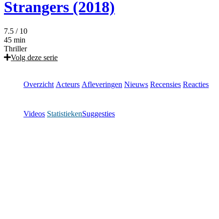
Strangers (2018)
7.5
/ 10
45 min
Thriller
Volg deze serie
Overzicht
Acteurs
Afleveringen
Nieuws
Recensies
Reacties
Videos
Statistieken
Suggesties