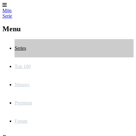
Mijn
Serie
Menu
Series
Top 100
Nieuws
Premium
Forum