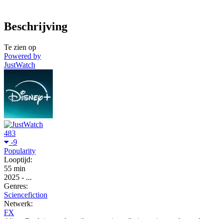
Beschrijving
Te zien op
Powered by
JustWatch
483
-9
Popularity
Looptijd:
55 min
2025
-
...
Genres:
Sciencefiction
Netwerk:
FX