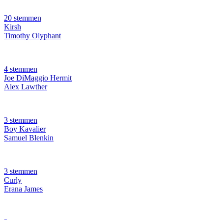
20 stemmen
Kirsh
Timothy Olyphant
4 stemmen
Joe DiMaggio Hermit
Alex Lawther
3 stemmen
Boy Kavalier
Samuel Blenkin
3 stemmen
Curly
Erana James