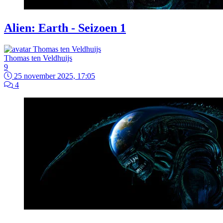
Alien: Earth - Seizoen 1
Thomas ten Veldhuijs
9
25 november 2025, 17:05
4