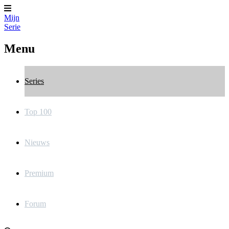
Mijn
Serie
Menu
Series
Top 100
Nieuws
Premium
Forum