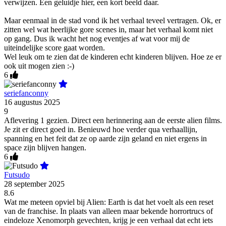
verwijzen. Een geluidje hier, een kort beeld daar.
Maar eenmaal in de stad vond ik het verhaal teveel vertragen. Ok, er
zitten wel wat heerlijke gore scenes in, maar het verhaal komt niet
op gang. Dus ik wacht het nog eventjes af wat voor mij de
uiteindelijke score gaat worden.
Wel leuk om te zien dat de kinderen echt kinderen blijven. Hoe ze er
ook uit mogen zien :-)
6
seriefanconny
16 augustus 2025
9
Aflevering 1 gezien. Direct een herinnering aan de eerste alien films.
Je zit er direct goed in. Benieuwd hoe verder qua verhaallijn,
spanning en het feit dat ze op aarde zijn geland en niet ergens in
space zijn blijven hangen.
6
Futsudo
28 september 2025
8.6
Wat me meteen opviel bij Alien: Earth is dat het voelt als een reset
van de franchise. In plaats van alleen maar bekende horrortrucs of
eindeloze Xenomorph gevechten, krijg je een verhaal dat echt iets