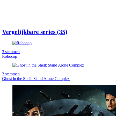
Vergelijkbare series (35)
3
stemmen
Robocop
3
stemmen
Ghost in the Shell: Stand Alone Complex