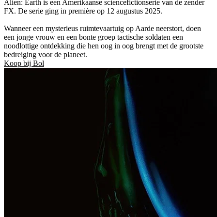
Alien: Earth is een Amerikaanse sciencefictionserie van de zender
FX. De serie ging in première op 12 augustus 2025.
Wanneer een mysterieus ruimtevaartuig op Aarde neerstort, doen
een jonge vrouw en een bonte groep tactische soldaten een
noodlottige ontdekking die hen oog in oog brengt met de grootste
bedreiging voor de planeet.
Koop bij Bol