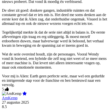
nieuws probeert. Dat vond ik moedig én verfrissend.
De sfeer zit goed: donkere gangen, industriële ruimtes en dat
constante gevoel dat er iets mis is. Het deed me soms denken aan de
eerste keer dat ik Alien zag, dat onderhuidse ongemak. Visueel is het
allemaal top en ook de nieuwe wezens voegen echt iets toe.
Tegelijkertijd merkte ik dat de serie niet altijd in balans is. De eerste
afleveringen zijn traag en erg uitleggerig. Ik moest mezelf
erdoorheen duwen, maar halverwege werd ik beloond, het verhaal
kwam in beweging en de spanning zat er ineens goed in.
Wat de serie overeind houdt, zijn de personages. Vooral Wendy
vond ik boeiend, een hybride die zelf nog niet weet of ze meer mens
of meer machine is. Dat levert niet alleen interessante vragen op,
maar ook emotionele momenten.
Voor mij is Alien: Earth geen perfecte serie, maar wel een gedurfde
en intrigerende stap voor de franchise en ben benieuwd naar een
vervolg.
5
ArnKemp
27 augustus 2025
8.5