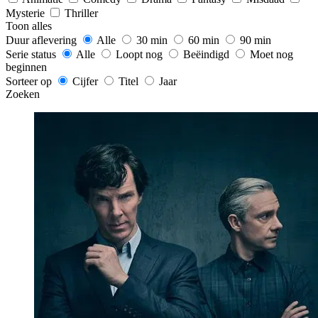
Mysterie
Thriller
Toon alles
Duur aflevering
Alle
30 min
60 min
90 min
Serie status
Alle
Loopt nog
Beëindigd
Moet nog
beginnen
Sorteer op
Cijfer
Titel
Jaar
Zoeken