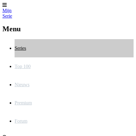
Mijn
Serie
Menu
Series
Top 100
Nieuws
Premium
Forum