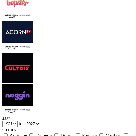
Jaar
tot
Genres
Animatie
Comedy
Drama
Fantasy
Misdaad