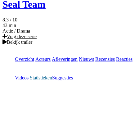
Seal Team
8.3
/ 10
43 min
Actie
/
Drama
Volg deze serie
Bekijk trailer
Overzicht
Acteurs
Afleveringen
Nieuws
Recensies
Reacties
Videos
Statistieken
Suggesties