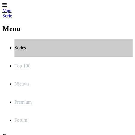
Mijn
Serie
Menu
Series
Top 100
Nieuws
Premium
Forum