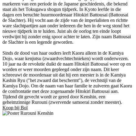
markeren van een periode in de Japanse geschiedenis, die bekend
staat als het Tokugawa shogun tijdperk. In Kyoto leefde in die
dagen een beruchte huurmoordenaar Hitokiri Battousai (Battousai
de Slachter). Hij vocht aan de zijde van de imperialisten en richtte
ware slachtpartijen aan onder iedereen die hen in de weg stond het
nieuwe tijdperk in te luiden. Juist als de oorlog ten einde loopt
verdwijnt hij zonder enig spoor achter te laten. Zijn naam Battousai
de Slachter is een legende geworden.
Sinds de dood van haar ouders leeft Kaoru alleen in de Kamiya
Dojo, waar kenjutsu (zwaardvechttechnieken) wordt onderwezen.
10 jaar na de revolutie duikt de naam Hitokiri Battousai weer op en
worden er weer moorden gepleegd onder zijn naam. Dit keer
schreeuwt de moordenaar uit dat hij een meester is in de Kamiya
Kashin Ryu ("het zwaard dat beschermt"), de vechtstijl van de
Kamiya Dojo. Om de naam van haar familie te zuiveren gaat Kaoru
de confrontatie met deze zogenaamde Hitokiri Battousai aan.
Tijdend dit gevecht wordt ze gered door Kenshin, een
geheimzinnige Rurouni (zwervende samoerai zonder meester).
Koop bij Bol