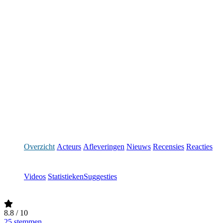
Overzicht
Acteurs
Afleveringen
Nieuws
Recensies
Reacties
Videos
Statistieken
Suggesties
8.8
/ 10
25 stemmen