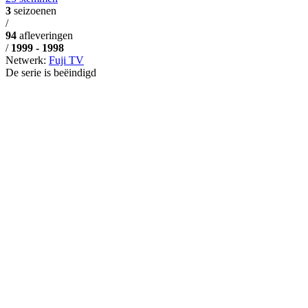
3
seizoenen
/
94
afleveringen
/
1999 - 1998
Netwerk:
Fuji TV
De serie is beëindigd