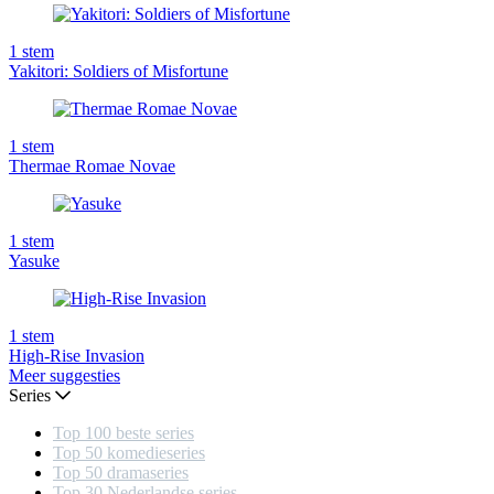
1
stem
Yakitori: Soldiers of Misfortune
1
stem
Thermae Romae Novae
1
stem
Yasuke
1
stem
High-Rise Invasion
Meer suggesties
Series
Top 100 beste series
Top 50 komedieseries
Top 50 dramaseries
Top 30 Nederlandse series