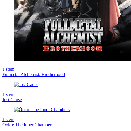
1
stem
Fullmetal Alchemist: Brotherhood
1
stem
Just Cause
1
stem
Ōoku: The Inner Chambers