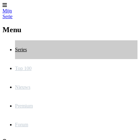
Mijn
Serie
Menu
Series
Top 100
Nieuws
Premium
Forum