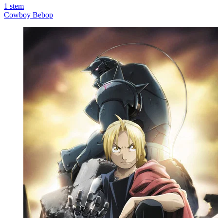
1
stem
Cowboy Bebop