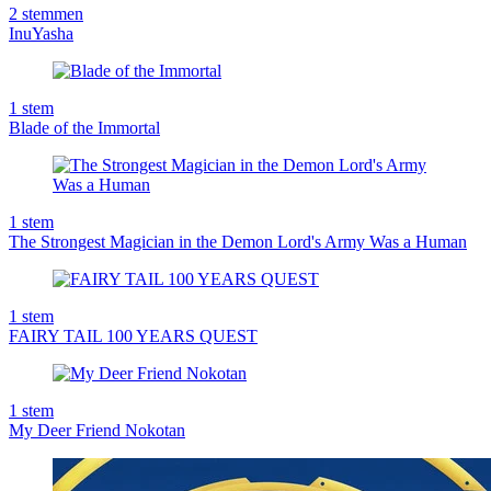
2
stemmen
InuYasha
1
stem
Blade of the Immortal
1
stem
The Strongest Magician in the Demon Lord's Army Was a Human
1
stem
FAIRY TAIL 100 YEARS QUEST
1
stem
My Deer Friend Nokotan