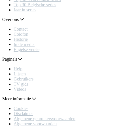
Top 30 Belgische series
Jaar in series
Over ons
Contact
Colofon
Historie
In de media
Engelse versie
Pagina's
Help
Lijsten
Gebruikers
TV gids
Videos
Meer informatie
Cookies
Disclaimer
Algemene gebruikersvoorwaarden
Algemene voorwaarden