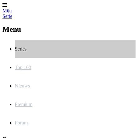
Mijn
Serie
Menu
Series
Top 100
Nieuws
Premium
Forum