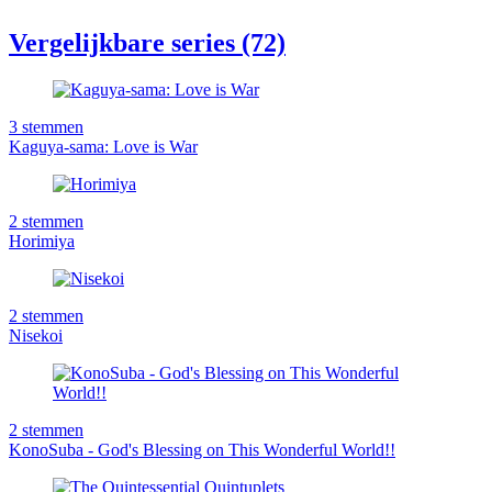
Vergelijkbare series (72)
3
stemmen
Kaguya-sama: Love is War
2
stemmen
Horimiya
2
stemmen
Nisekoi
2
stemmen
KonoSuba - God's Blessing on This Wonderful World!!