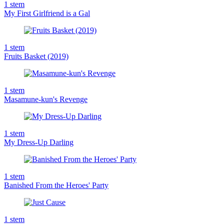
1
stem
My First Girlfriend is a Gal
1
stem
Fruits Basket (2019)
1
stem
Masamune-kun's Revenge
1
stem
My Dress-Up Darling
1
stem
Banished From the Heroes' Party
1
stem