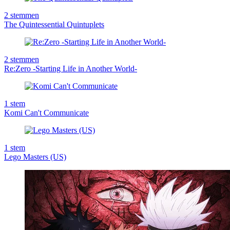
2
stemmen
The Quintessential Quintuplets
2
stemmen
Re:Zero -Starting Life in Another World-
1
stem
Komi Can't Communicate
1
stem
Lego Masters (US)