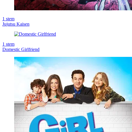
1
stem
Jujutsu Kaisen
1
stem
Domestic Girlfriend