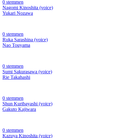
0 stemmen
Nagomi Kinoshita (voice)
Yukari Nozawa
0 stemmen
Ruka Sarashina (voice)
Nao Touyama
0 stemmen
Sumi Sakurasawa (voice)
Rie Takahashi
0 stemmen
Shun Kuribayashi (voice)
Gakuto Kajiwara
0 stemmen
Kazuya Kinoshita (voice)