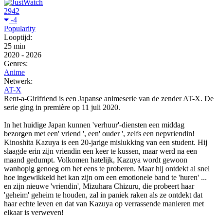
2942
-4
Popularity
Looptijd:
25 min
2020
-
2026
Genres:
Anime
Netwerk:
AT-X
Rent-a-Girlfriend is een Japanse animeserie van de zender AT-X. De
serie ging in première op 11 juli 2020.
In het huidige Japan kunnen 'verhuur'-diensten een middag
bezorgen met een' vriend ', een' ouder ', zelfs een nepvriendin!
Kinoshita Kazuya is een 20-jarige mislukking van een student. Hij
slaagde erin zijn vriendin een keer te kussen, maar werd na een
maand gedumpt. Volkomen hatelijk, Kazuya wordt gewoon
wanhopig genoeg om het eens te proberen. Maar hij ontdekt al snel
hoe ingewikkeld het kan zijn om een emotionele band te 'huren' ...
en zijn nieuwe 'vriendin', Mizuhara Chizuru, die probeert haar
'geheim' geheim te houden, zal in paniek raken als ze ontdekt dat
haar echte leven en dat van Kazuya op verrassende manieren met
elkaar is verweven!