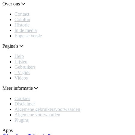
Over ons
Contact
Colofon
Historie
In de media
Engelse versie
Pagina's
Help
Lijsten
Gebruikers
TV gids
Videos
Meer informatie
Cookies
Disclaimer
Algemene gebruikersvoorwaarden
Algemene voorwaarden
Plugins
Apps