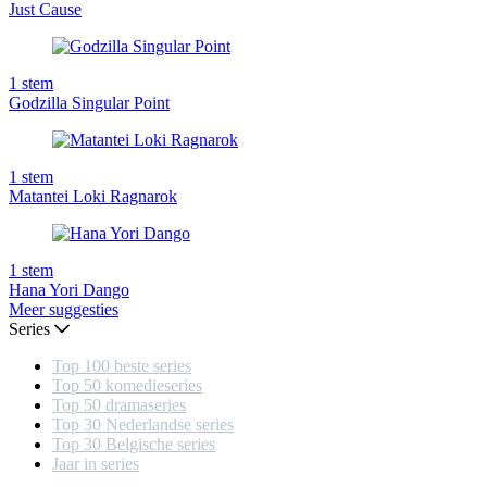
Just Cause
1
stem
Godzilla Singular Point
1
stem
Matantei Loki Ragnarok
1
stem
Hana Yori Dango
Meer suggesties
Series
Top 100 beste series
Top 50 komedieseries
Top 50 dramaseries
Top 30 Nederlandse series
Top 30 Belgische series
Jaar in series