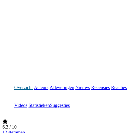
Overzicht
Acteurs
Afleveringen
Nieuws
Recensies
Reacties
Videos
Statistieken
Suggesties
6.3
/ 10
12 stemmen