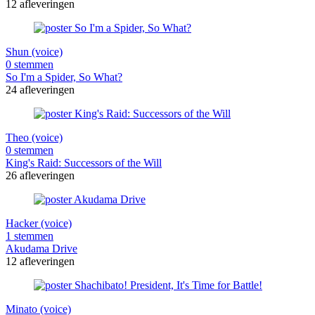
12 afleveringen
Shun (voice)
0 stemmen
So I'm a Spider, So What?
24 afleveringen
Theo (voice)
0 stemmen
King's Raid: Successors of the Will
26 afleveringen
Hacker (voice)
1 stemmen
Akudama Drive
12 afleveringen
Minato (voice)