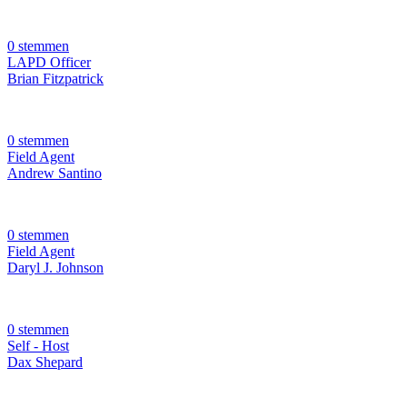
0 stemmen
LAPD Officer
Brian Fitzpatrick
0 stemmen
Field Agent
Andrew Santino
0 stemmen
Field Agent
Daryl J. Johnson
0 stemmen
Self - Host
Dax Shepard