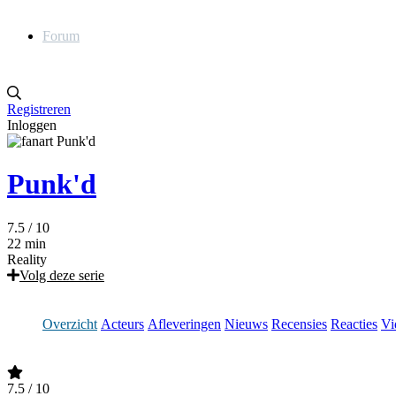
Forum
Registreren
Inloggen
Punk'd
7.5
/ 10
22 min
Reality
Volg deze serie
Overzicht
Acteurs
Afleveringen
Nieuws
Recensies
Reacties
Vi
7.5
/ 10