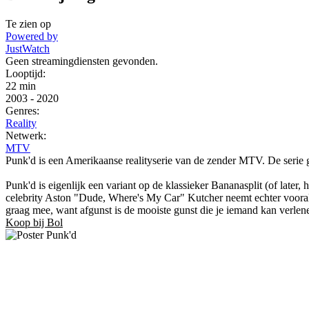
Te zien op
Powered by
JustWatch
Geen streamingdiensten gevonden.
Looptijd:
22 min
2003
-
2020
Genres:
Reality
Netwerk:
MTV
Punk'd is een Amerikaanse realityserie van de zender MTV. De serie 
Punk'd is eigenlijk een variant op de klassieker Bananasplit (of late
celebrity Aston "Dude, Where's My Car" Kutcher neemt echter vooral b
graag mee, want afgunst is de mooiste gunst die je iemand kan verlen
Koop bij Bol