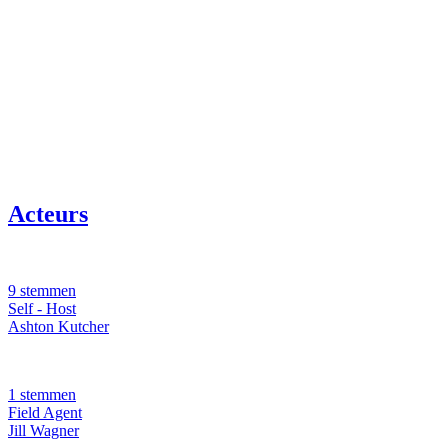
Acteurs
9 stemmen
Self - Host
Ashton Kutcher
1 stemmen
Field Agent
Jill Wagner