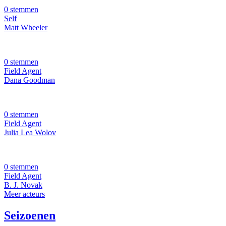
0 stemmen
Self
Matt Wheeler
0 stemmen
Field Agent
Dana Goodman
0 stemmen
Field Agent
Julia Lea Wolov
0 stemmen
Field Agent
B. J. Novak
Meer acteurs
Seizoenen