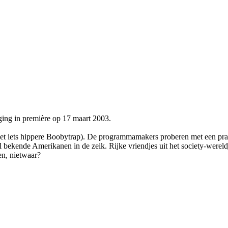
ging in première op 17 maart 2003.
r, het iets hippere Boobytrap). De programmamakers proberen met een pra
ekende Amerikanen in de zeik. Rijke vriendjes uit het society-wereldje
en, nietwaar?