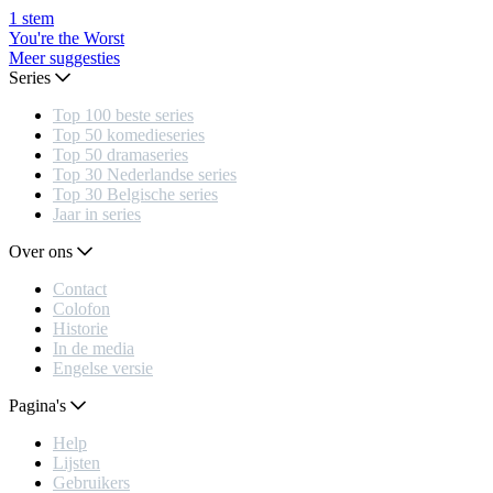
1
stem
You're the Worst
Meer suggesties
Series
Top 100 beste series
Top 50 komedieseries
Top 50 dramaseries
Top 30 Nederlandse series
Top 30 Belgische series
Jaar in series
Over ons
Contact
Colofon
Historie
In de media
Engelse versie
Pagina's
Help
Lijsten
Gebruikers