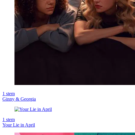
1
stem
Ginny & Georgia
1
stem
Your Lie in April