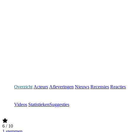
Overzicht
Acteurs
Afleveringen
Nieuws
Recensies
Reacties
Videos
Statistieken
Suggesties
6
/ 10
1 stemmen