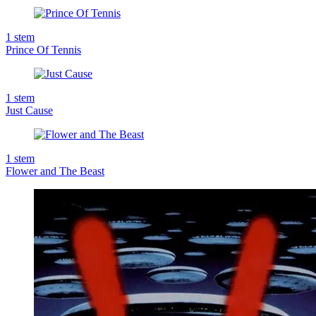
1
stem
Prince Of Tennis
1
stem
Just Cause
1
stem
Flower and The Beast