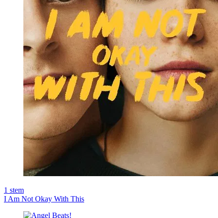
1
stem
I Am Not Okay With This