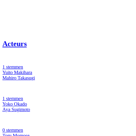
Acteurs
1 stemmen
Yuito Makihara
Mahiro Takasugi
1 stemmen
Yoko Okado
Aya Sugimoto
0 stemmen
Toru Momose