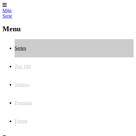
Mijn
Serie
Menu
Series
Top 100
Nieuws
Premium
Forum