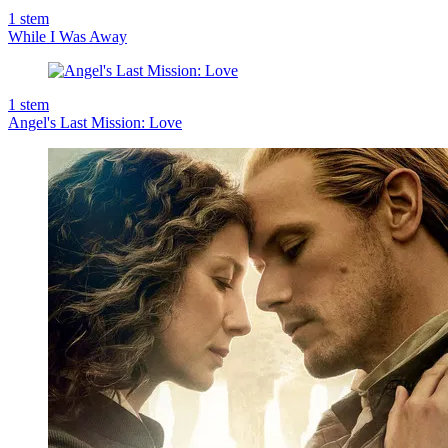
1
stem
While I Was Away
1
stem
Angel's Last Mission: Love