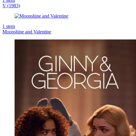
1
stem
V (1983)
1
stem
Moonshine and Valentine