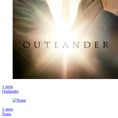
1
stem
Outlander
1
stem
Nana