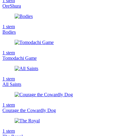
1
stem
OreShura
1
stem
Bodies
1
stem
Tomodachi Game
1
stem
All Saints
1
stem
Courage the Cowardly Dog
1
stem