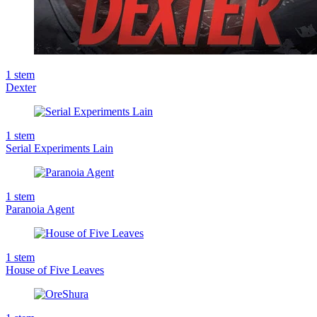
1
stem
Dexter
1
stem
Serial Experiments Lain
1
stem
Paranoia Agent
1
stem
House of Five Leaves