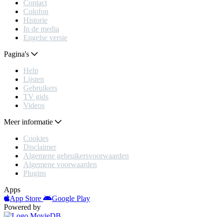
Contact
Colofon
Historie
In de media
Engelse versie
Pagina's
Help
Lijsten
Gebruikers
TV gids
Videos
Meer informatie
Cookies
Disclaimer
Algemene gebruikersvoorwaarden
Algemene voorwaarden
Plugins
Apps
App Store
Google Play
Powered by