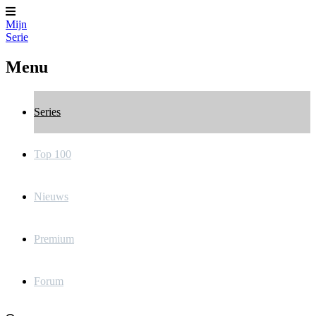
Mijn
Serie
Menu
Series
Top 100
Nieuws
Premium
Forum