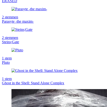
ERASED
2
stemmen
Parasyte -the maxim-
2
stemmen
Steins;Gate
1
stem
Pluto
1
stem
Ghost in the Shell: Stand Alone Complex