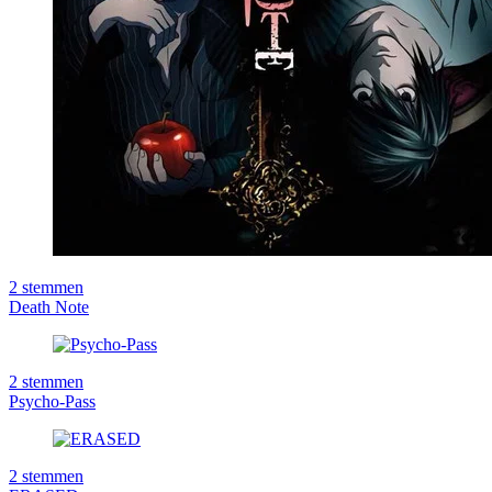
2
stemmen
Death Note
2
stemmen
Psycho-Pass
2
stemmen