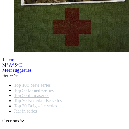
1
stem
M*A*S*H
Meer suggesties
Series
Top 100 beste series
Top 50 komedieseries
Top 50 dramaseries
Top 30 Nederlandse series
Top 30 Belgische series
Jaar in series
Over ons