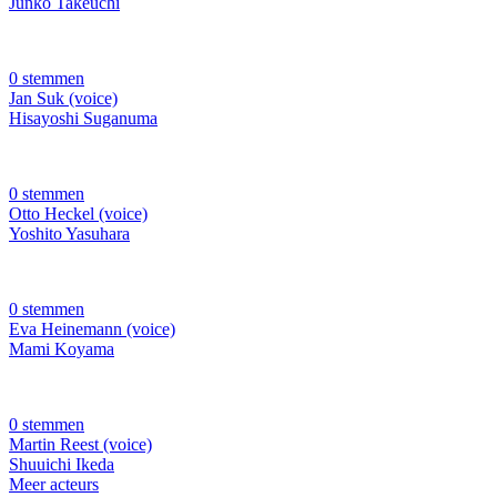
Junko Takeuchi
0 stemmen
Jan Suk (voice)
Hisayoshi Suganuma
0 stemmen
Otto Heckel (voice)
Yoshito Yasuhara
0 stemmen
Eva Heinemann (voice)
Mami Koyama
0 stemmen
Martin Reest (voice)
Shuuichi Ikeda
Meer acteurs