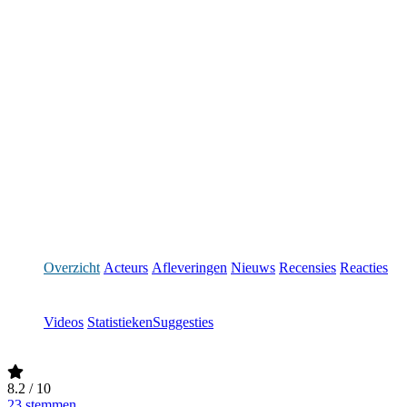
Overzicht
Acteurs
Afleveringen
Nieuws
Recensies
Reacties
Videos
Statistieken
Suggesties
8.2
/ 10
23 stemmen