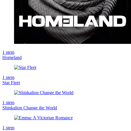
1
stem
Homeland
1
stem
Star Fleet
1
stem
Shinkalion Change the World
1
stem