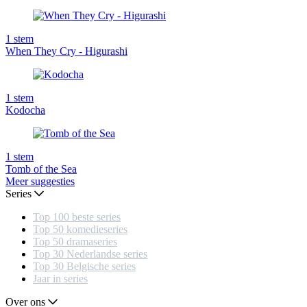
1
stem
When They Cry - Higurashi
1
stem
Kodocha
1
stem
Tomb of the Sea
Meer suggesties
Series
Top 100 beste series
Top 50 komedieseries
Top 50 dramaseries
Top 30 Nederlandse series
Top 30 Belgische series
Jaar in series
Over ons