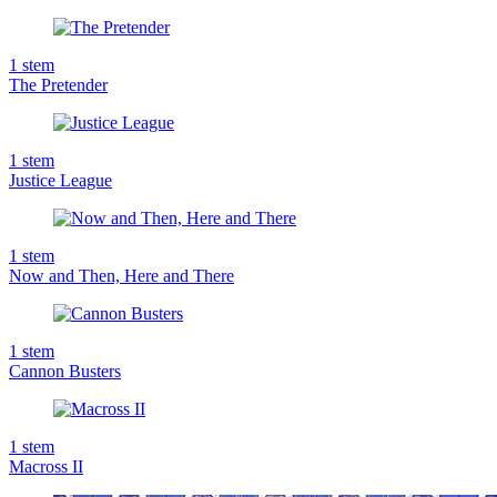
1
stem
The Pretender
1
stem
Justice League
1
stem
Now and Then, Here and There
1
stem
Cannon Busters
1
stem
Macross II