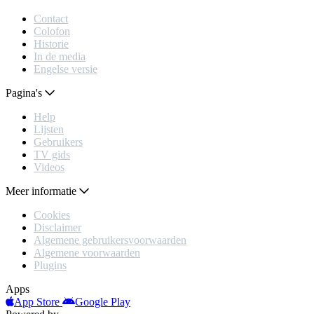
Contact
Colofon
Historie
In de media
Engelse versie
Pagina's
Help
Lijsten
Gebruikers
TV gids
Videos
Meer informatie
Cookies
Disclaimer
Algemene gebruikersvoorwaarden
Algemene voorwaarden
Plugins
Apps
App Store
Google Play