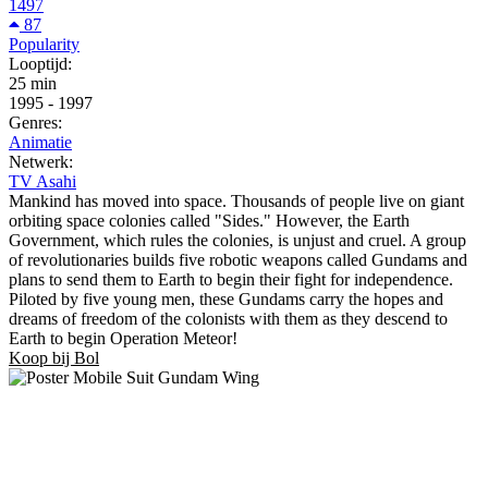
1497
87
Popularity
Looptijd:
25 min
1995
-
1997
Genres:
Animatie
Netwerk:
TV Asahi
Mankind has moved into space. Thousands of people live on giant
orbiting space colonies called "Sides." However, the Earth
Government, which rules the colonies, is unjust and cruel. A group
of revolutionaries builds five robotic weapons called Gundams and
plans to send them to Earth to begin their fight for independence.
Piloted by five young men, these Gundams carry the hopes and
dreams of freedom of the colonists with them as they descend to
Earth to begin Operation Meteor!
Koop bij Bol