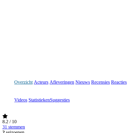
Overzicht
Acteurs
Afleveringen
Nieuws
Recensies
Reacties
Videos
Statistieken
Suggesties
8.2
/ 10
31 stemmen
2
seizoenen