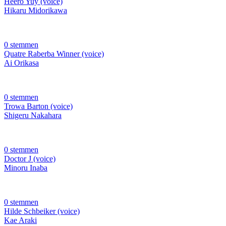
Heero Yuy (voice)
Hikaru Midorikawa
0 stemmen
Quatre Raberba Winner (voice)
Ai Orikasa
0 stemmen
Trowa Barton (voice)
Shigeru Nakahara
0 stemmen
Doctor J (voice)
Minoru Inaba
0 stemmen
Hilde Schbeiker (voice)
Kae Araki