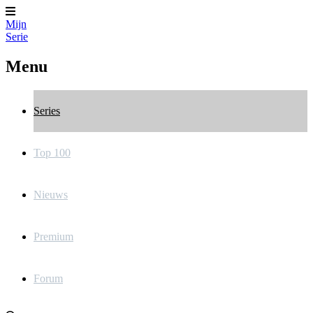
Mijn
Serie
Menu
Series
Top 100
Nieuws
Premium
Forum