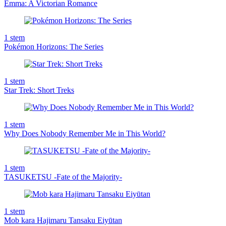
Emma: A Victorian Romance
1
stem
Pokémon Horizons: The Series
1
stem
Star Trek: Short Treks
1
stem
Why Does Nobody Remember Me in This World?
1
stem
TASUKETSU -Fate of the Majority-
1
stem
Mob kara Hajimaru Tansaku Eiyūtan