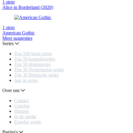
1
stem
Alice in Borderland (2020)
1
stem
American Gothic
Meer suggesties
Series
Top 100 beste series
Top 50 komedieseries
Top 50 dramaseries
Top 30 Nederlandse series
Top 30 Belgische series
Jaar in series
Over ons
Contact
Colofon
Historie
In de media
Engelse versie
Pagina's