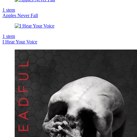
1
stem
Apples Never Fall
1
stem
I Hear Your Voice