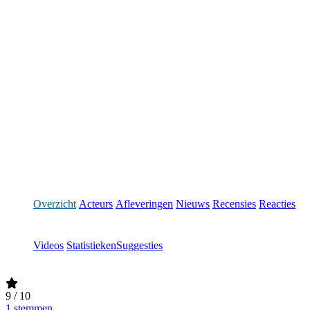
Overzicht
Acteurs
Afleveringen
Nieuws
Recensies
Reacties
Videos
Statistieken
Suggesties
9
/ 10
1 stemmen