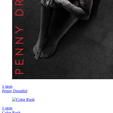
1
stem
Penny Dreadful
1
stem
Color Rush