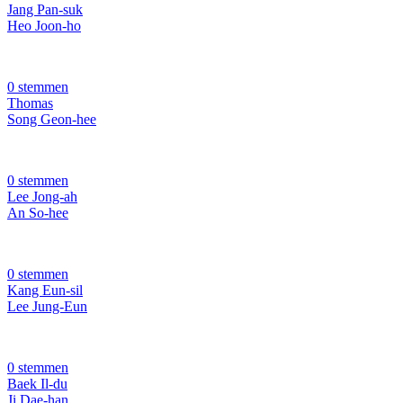
Jang Pan-suk
Heo Joon-ho
0 stemmen
Thomas
Song Geon-hee
0 stemmen
Lee Jong-ah
An So-hee
0 stemmen
Kang Eun-sil
Lee Jung-Eun
0 stemmen
Baek Il-du
Ji Dae-han