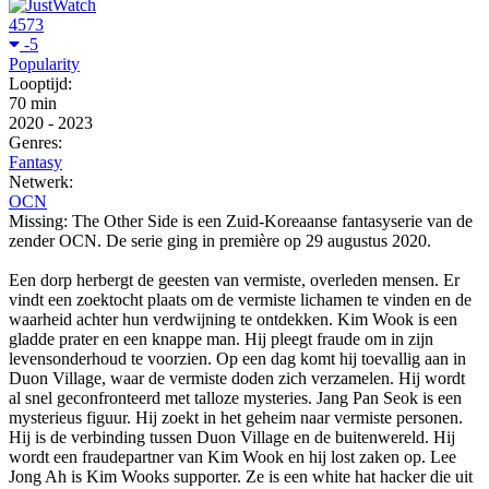
4573
-5
Popularity
Looptijd:
70 min
2020
-
2023
Genres:
Fantasy
Netwerk:
OCN
Missing: The Other Side is een Zuid-Koreaanse fantasyserie van de
zender OCN. De serie ging in première op 29 augustus 2020.
Een dorp herbergt de geesten van vermiste, overleden mensen. Er
vindt een zoektocht plaats om de vermiste lichamen te vinden en de
waarheid achter hun verdwijning te ontdekken. Kim Wook is een
gladde prater en een knappe man. Hij pleegt fraude om in zijn
levensonderhoud te voorzien. Op een dag komt hij toevallig aan in
Duon Village, waar de vermiste doden zich verzamelen. Hij wordt
al snel geconfronteerd met talloze mysteries. Jang Pan Seok is een
mysterieus figuur. Hij zoekt in het geheim naar vermiste personen.
Hij is de verbinding tussen Duon Village en de buitenwereld. Hij
wordt een fraudepartner van Kim Wook en hij lost zaken op. Lee
Jong Ah is Kim Wooks supporter. Ze is een white hat hacker die uit