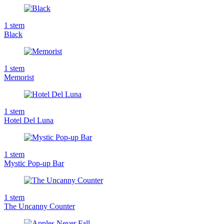
1
stem
Black
1
stem
Memorist
1
stem
Hotel Del Luna
1
stem
Mystic Pop-up Bar
1
stem
The Uncanny Counter