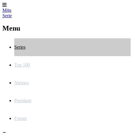
Mijn
Serie
Menu
Series
Top 100
Nieuws
Premium
Forum