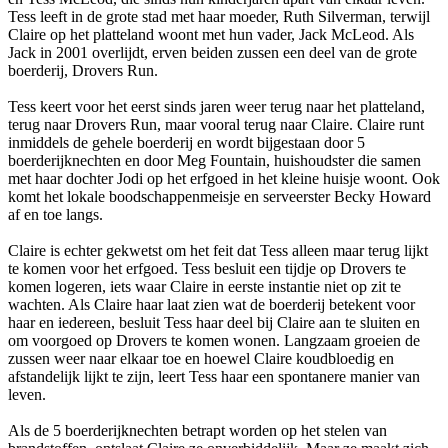
Tess leeft in de grote stad met haar moeder, Ruth Silverman, terwijl
Claire op het platteland woont met hun vader, Jack McLeod. Als
Jack in 2001 overlijdt, erven beiden zussen een deel van de grote
boerderij, Drovers Run.
Tess keert voor het eerst sinds jaren weer terug naar het platteland,
terug naar Drovers Run, maar vooral terug naar Claire. Claire runt
inmiddels de gehele boerderij en wordt bijgestaan door 5
boerderijknechten en door Meg Fountain, huishoudster die samen
met haar dochter Jodi op het erfgoed in het kleine huisje woont. Ook
komt het lokale boodschappenmeisje en serveerster Becky Howard
af en toe langs.
Claire is echter gekwetst om het feit dat Tess alleen maar terug lijkt
te komen voor het erfgoed. Tess besluit een tijdje op Drovers te
komen logeren, iets waar Claire in eerste instantie niet op zit te
wachten. Als Claire haar laat zien wat de boerderij betekent voor
haar en iedereen, besluit Tess haar deel bij Claire aan te sluiten en
om voorgoed op Drovers te komen wonen. Langzaam groeien de
zussen weer naar elkaar toe en hoewel Claire koudbloedig en
afstandelijk lijkt te zijn, leert Tess haar een spontanere manier van
leven.
Als de 5 boerderijknechten betrapt worden op het stelen van