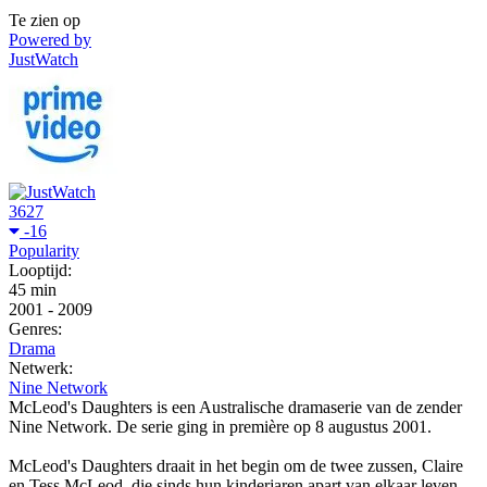
Te zien op
Powered by
JustWatch
3627
-16
Popularity
Looptijd:
45 min
2001
-
2009
Genres:
Drama
Netwerk:
Nine Network
McLeod's Daughters is een Australische dramaserie van de zender
Nine Network. De serie ging in première op 8 augustus 2001.
McLeod's Daughters draait in het begin om de twee zussen, Claire
en Tess McLeod, die sinds hun kinderjaren apart van elkaar leven.