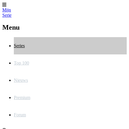
Mijn
Serie
Menu
Series
Top 100
Nieuws
Premium
Forum