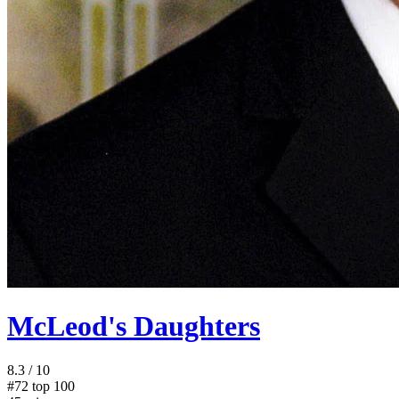
McLeod's Daughters
8.3
/ 10
#72
top 100