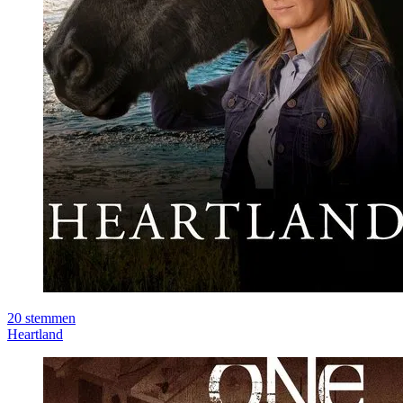
20
stemmen
Heartland