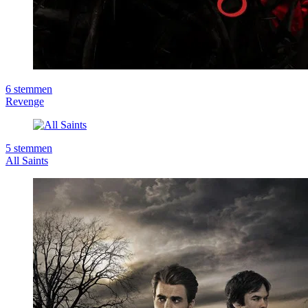
6
stemmen
Revenge
5
stemmen
All Saints