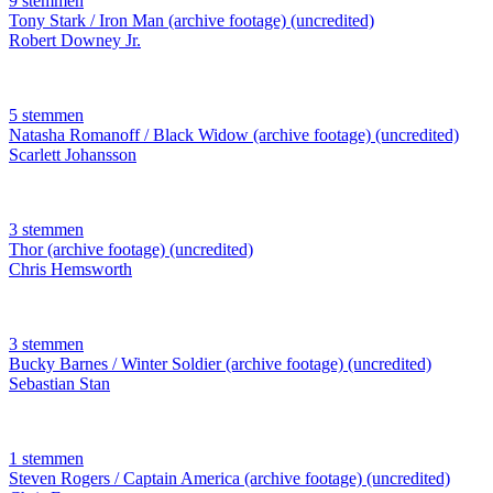
9 stemmen
Tony Stark / Iron Man (archive footage) (uncredited)
Robert Downey Jr.
5 stemmen
Natasha Romanoff / Black Widow (archive footage) (uncredited)
Scarlett Johansson
3 stemmen
Thor (archive footage) (uncredited)
Chris Hemsworth
3 stemmen
Bucky Barnes / Winter Soldier (archive footage) (uncredited)
Sebastian Stan
1 stemmen
Steven Rogers / Captain America (archive footage) (uncredited)