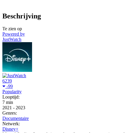
Beschrijving
Te zien op
Powered by
JustWatch
6239
-99
Popularity
Looptijd:
7 min
2021
-
2023
Genres:
Documentaire
Netwerk:
Disney+