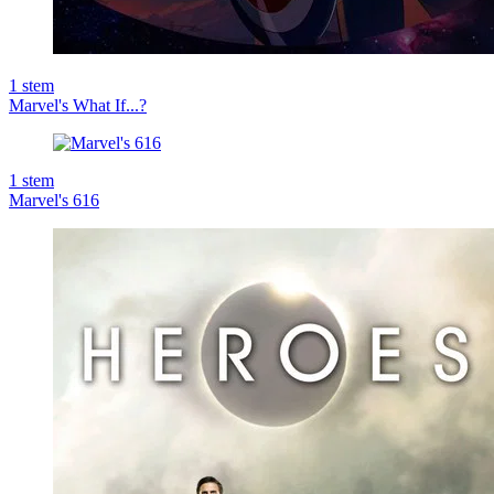
1
stem
Marvel's What If...?
1
stem
Marvel's 616