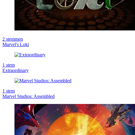
2
stemmen
Marvel's Loki
1
stem
Extraordinary
1
stem
Marvel Studios: Assembled