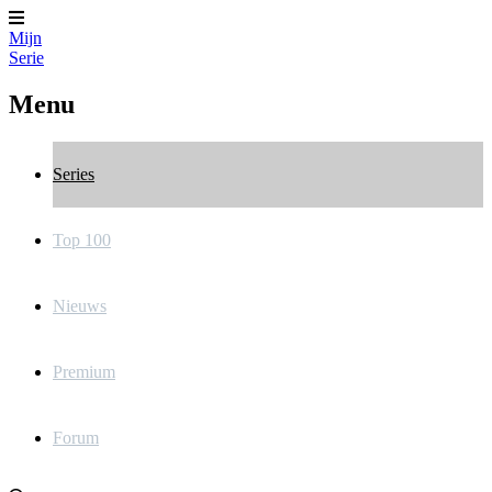
Mijn
Serie
Menu
Series
Top 100
Nieuws
Premium
Forum