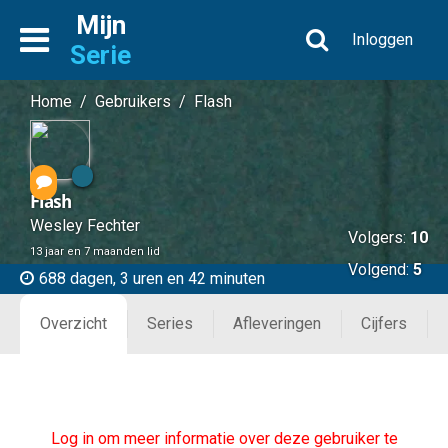
Mijn
Inloggen
Serie
Home
/
Gebruikers
/
Flash
Flash
Wesley Fechter
Volgers:
10
13 jaar en 7 maanden lid
Volgend:
5
688 dagen, 3 uren en 42 minuten
Overzicht
Series
Afleveringen
Cijfers
Log in om meer informatie over deze gebruiker te