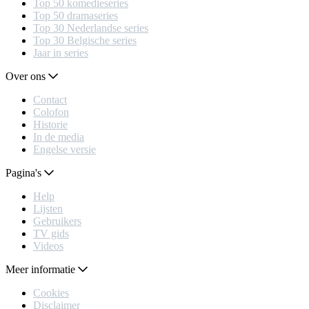
Top 50 komedieseries
Top 50 dramaseries
Top 30 Nederlandse series
Top 30 Belgische series
Jaar in series
Over ons
Contact
Colofon
Historie
In de media
Engelse versie
Pagina's
Help
Lijsten
Gebruikers
TV gids
Videos
Meer informatie
Cookies
Disclaimer