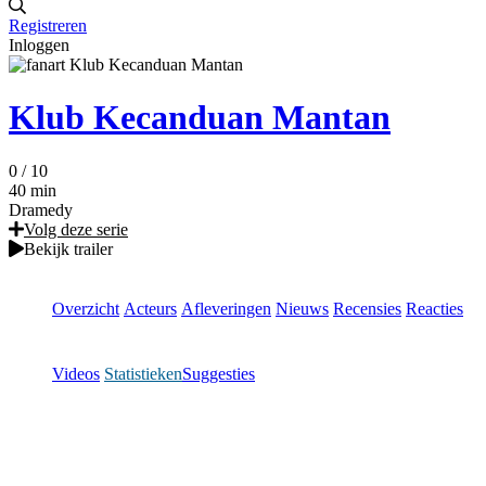
Registreren
Inloggen
Klub Kecanduan Mantan
0
/ 10
40 min
Dramedy
Volg deze serie
Bekijk trailer
Overzicht
Acteurs
Afleveringen
Nieuws
Recensies
Reacties
Videos
Statistieken
Suggesties