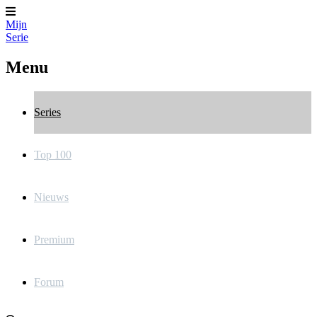
Mijn
Serie
Menu
Series
Top 100
Nieuws
Premium
Forum