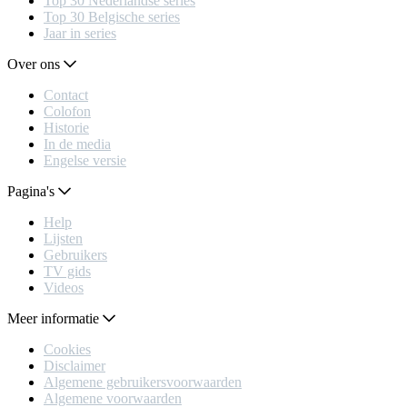
Top 30 Nederlandse series
Top 30 Belgische series
Jaar in series
Over ons
Contact
Colofon
Historie
In de media
Engelse versie
Pagina's
Help
Lijsten
Gebruikers
TV gids
Videos
Meer informatie
Cookies
Disclaimer
Algemene gebruikersvoorwaarden
Algemene voorwaarden