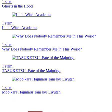
1
stem
Ghosts in the Hood
1
stem
Little Witch Academia
1
stem
Why Does Nobody Remember Me in This World?
1
stem
TASUKETSU -Fate of the Majority-
1
stem
Mob kara Hajimaru Tansaku Eiyūtan