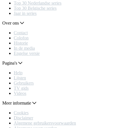
Top 30 Nederlandse series
Top 30 Belgische series
Jaar in series
Over ons
Contact
Colofon
Historie
In de media
Engelse versie
Pagina's
Help
Lijsten
Gebruikers
TV gids
Videos
Meer informatie
Cookies
Disclaimer
Algemene gebruikersvoorwaarden