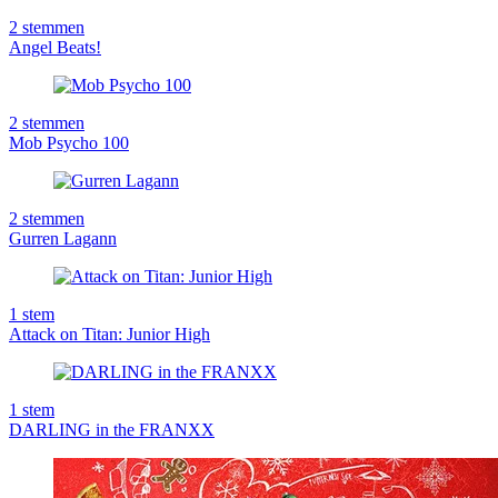
2
stemmen
Angel Beats!
2
stemmen
Mob Psycho 100
2
stemmen
Gurren Lagann
1
stem
Attack on Titan: Junior High
1
stem
DARLING in the FRANXX