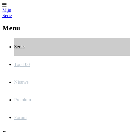
Mijn
Serie
Menu
Series
Top 100
Nieuws
Premium
Forum