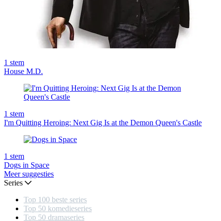
1
stem
House M.D.
1
stem
I'm Quitting Heroing: Next Gig Is at the Demon Queen's Castle
1
stem
Dogs in Space
Meer suggesties
Series
Top 100 beste series
Top 50 komedieseries
Top 50 dramaseries