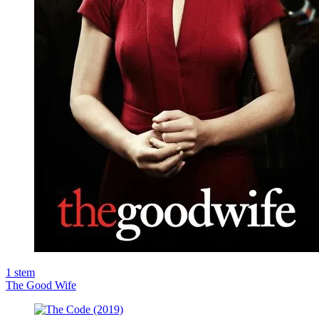
1
stem
The Good Wife