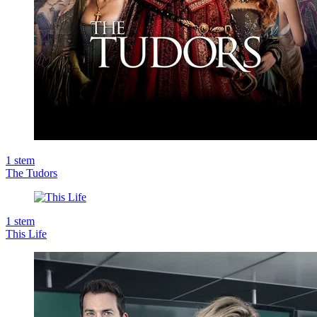
1
stem
The Tudors
1
stem
This Life