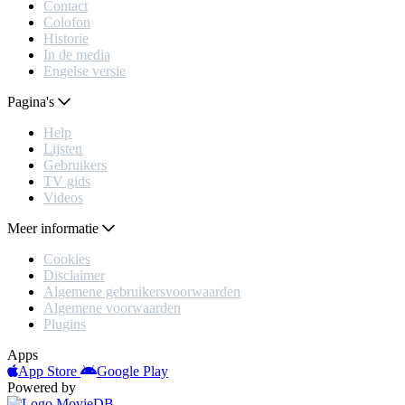
Contact
Colofon
Historie
In de media
Engelse versie
Pagina's
Help
Lijsten
Gebruikers
TV gids
Videos
Meer informatie
Cookies
Disclaimer
Algemene gebruikersvoorwaarden
Algemene voorwaarden
Plugins
Apps
App Store
Google Play
Powered by