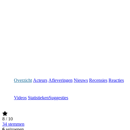
Overzicht
Acteurs
Afleveringen
Nieuws
Recensies
Reacties
Videos
Statistieken
Suggesties
8
/ 10
34 stemmen
6
seizoenen