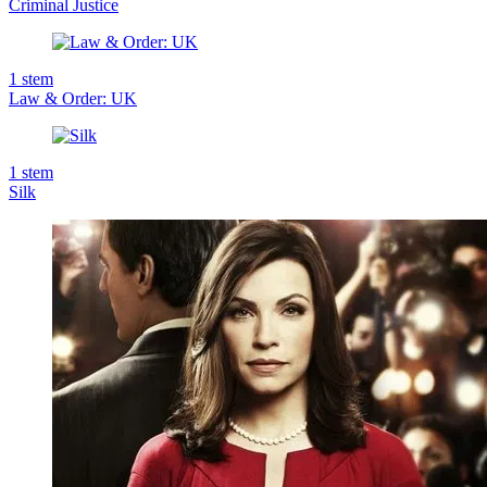
Criminal Justice
1
stem
Law & Order: UK
1
stem
Silk