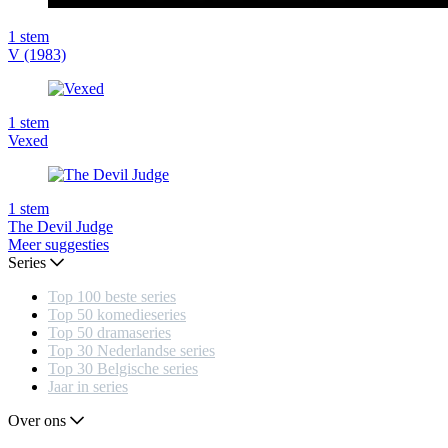
1
stem
V (1983)
1
stem
Vexed
1
stem
The Devil Judge
Meer suggesties
Series
Top 100 beste series
Top 50 komedieseries
Top 50 dramaseries
Top 30 Nederlandse series
Top 30 Belgische series
Jaar in series
Over ons