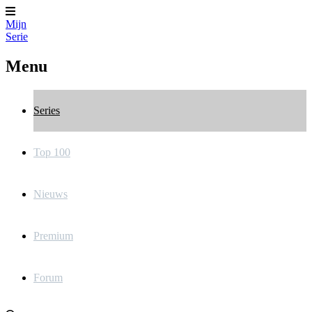
Mijn
Serie
Menu
Series
Top 100
Nieuws
Premium
Forum