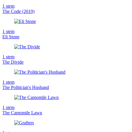
1
stem
The Code (2019)
1
stem
Eli Stone
1
stem
The Divide
1
stem
The Politician's Husband
1
stem
The Camomile Lawn