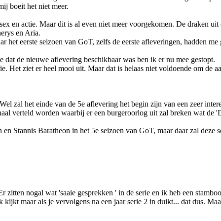
j boeit het niet meer.
ex en actie. Maar dit is al even niet meer voorgekomen. De draken uit d
erys en Aria.
r het eerste seizoen van GoT, zelfs de eerste afleveringen, hadden me ge
de dat de nieuwe aflevering beschikbaar was ben ik er nu mee gestopt.
e. Het ziet er heel mooi uit. Maar dat is helaas niet voldoende om de a
Wel zal het einde van de 5e aflevering het begin zijn van een zeer inter
haal verteld worden waarbij er een burgeroorlog uit zal breken wat de
 en Stannis Baratheon in het 5e seizoen van GoT, maar daar zal deze seri
. Er zitten nogal wat 'saaie gesprekken ' in de serie en ik heb een stam
uk kijkt maar als je vervolgens na een jaar serie 2 in duikt... dat dus. Ma