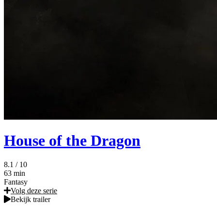
House of the Dragon
8.1
/ 10
63 min
Fantasy
Volg deze serie
Bekijk trailer