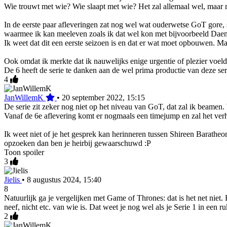
Wie trouwt met wie? Wie slaapt met wie? Het zal allemaal wel, maar mi
In de eerste paar afleveringen zat nog wel wat ouderwetse GoT gore, s
waarmee ik kan meeleven zoals ik dat wel kon met bijvoorbeeld Daen
Ik weet dat dit een eerste seizoen is en dat er wat moet opbouwen. Maa
Ook omdat ik merkte dat ik nauwelijks enige urgentie of plezier voel
De 6 heeft de serie te danken aan de wel prima productie van deze seri
4
JanWillemK
•
20 september 2022, 15:15
De serie zit zeker nog niet op het niveau van GoT, dat zal ik beamen. 
Vanaf de 6e aflevering komt er nogmaals een timejump en zal het ver
Ik weet niet of je het gesprek kan herinneren tussen Shireen Baratheon
opzoeken dan ben je heirbij gewaarschuwd :P
Toon spoiler
3
Jielis
•
8 augustus 2024, 15:40
8
Natuurlijk ga je vergelijken met Game of Thrones: dat is het net niet
neef, nicht etc. van wie is. Dat weet je nog wel als je Serie 1 in een r
2