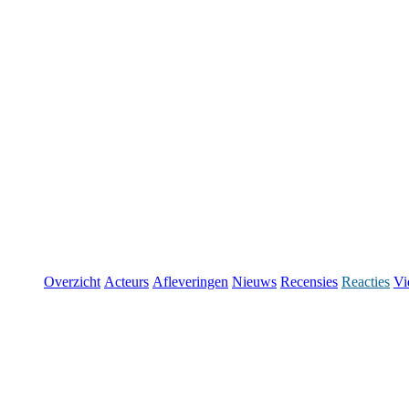
Overzicht
Acteurs
Afleveringen
Nieuws
Recensies
Reacties
Vi