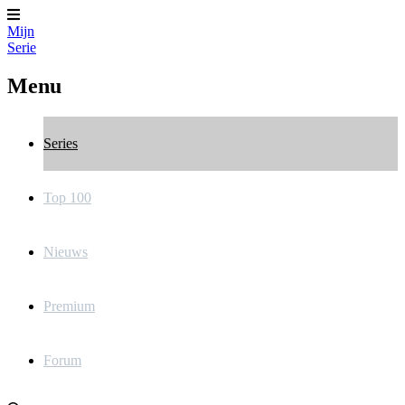
Mijn
Serie
Menu
Series
Top 100
Nieuws
Premium
Forum