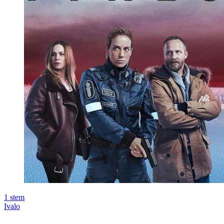
1
stem
Ivalo