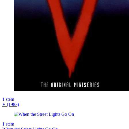
1
stem
V (1983)
1
stem