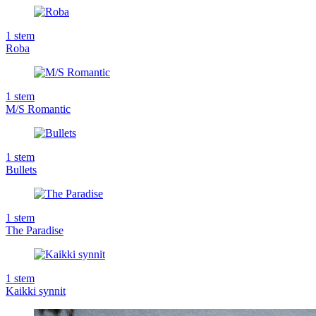
1
stem
Roba
1
stem
M/S Romantic
1
stem
Bullets
1
stem
The Paradise
1
stem
Kaikki synnit