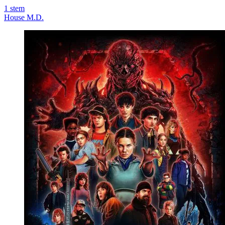
1
stem
House M.D.