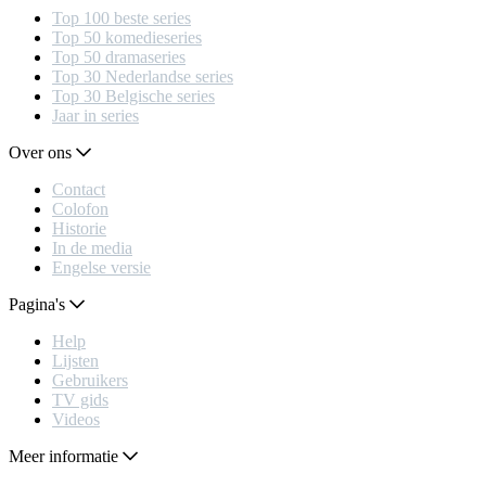
Top 100 beste series
Top 50 komedieseries
Top 50 dramaseries
Top 30 Nederlandse series
Top 30 Belgische series
Jaar in series
Over ons
Contact
Colofon
Historie
In de media
Engelse versie
Pagina's
Help
Lijsten
Gebruikers
TV gids
Videos
Meer informatie