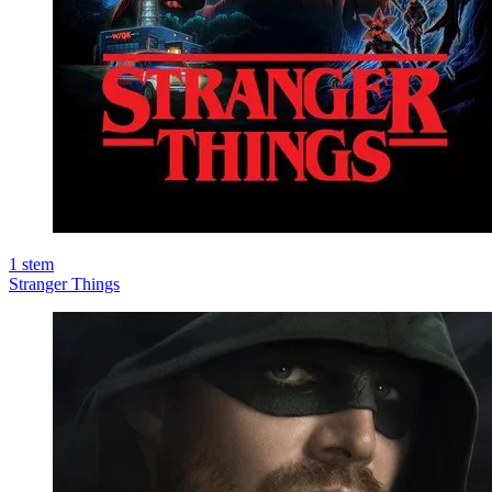
1
stem
Stranger Things