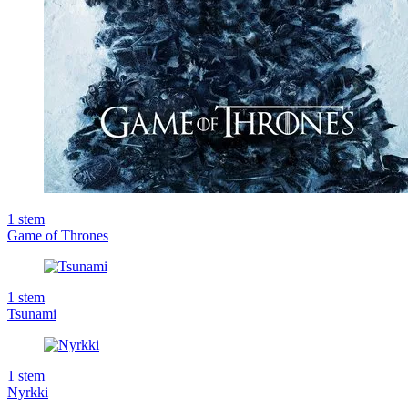
1
stem
Game of Thrones
1
stem
Tsunami
1
stem
Nyrkki