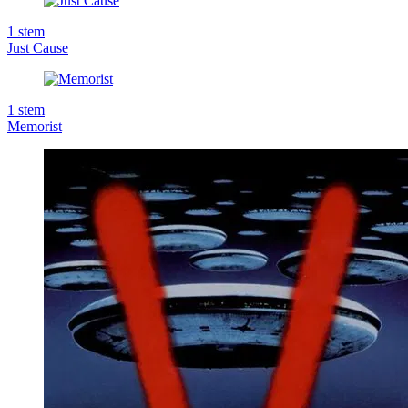
1
stem
Just Cause
1
stem
Memorist