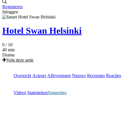
Registreren
Inloggen
Hotel Swan Helsinki
0
/ 10
40 min
Drama
Volg deze serie
Overzicht
Acteurs
Afleveringen
Nieuws
Recensies
Reacties
Videos
Statistieken
Suggesties