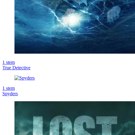
1
stem
True Detective
1
stem
Spyders