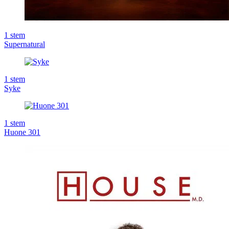
1
stem
Supernatural
1
stem
Syke
1
stem
Huone 301