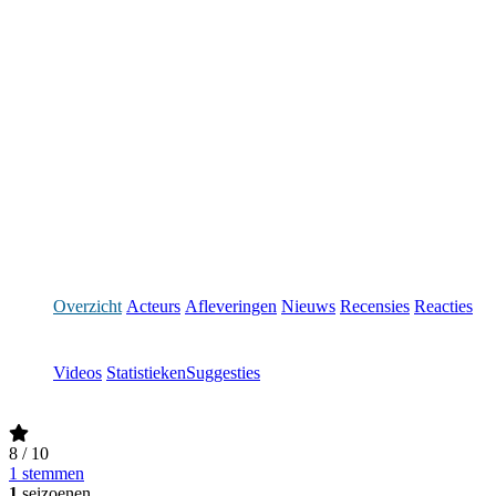
Overzicht
Acteurs
Afleveringen
Nieuws
Recensies
Reacties
Videos
Statistieken
Suggesties
8
/ 10
1 stemmen
1
seizoenen