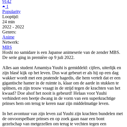
9142
1
Popularity
Looptijd:
24 min
2022
-
2022
Genres:
Anime
Netwerk:
MBS
Hoshi no samidare is een Japanse animeserie van de zender MBS.
De serie ging in première op 9 juli 2022.
Alles aan student Amamiya Yuuhi is gemiddeld: cijfers, uiterlijk en
zijn blasé kijk op het leven. Dus wat gebeurt er als hij op een dag
wakker wordt met een pratende hagedis, die hem vertelt dat er een
gigantische hamer in de ruimte is, klaar om de aarde in stukken te
splitsen, en zijn trouw vraagt in de strijd tegen de krachten van het
kwaad? Doe alsof het nooit is gebeurd! Helaas voor Yuuhi
verhindert een beetje dwang in de vorm van een superkrachtige
prinses hem om terug te keren naar zijn middelmatige leven.
In het avontuur van zijn leven zal Yuuhi zijn krachten bundelen met
de onvoorspelbare prinses en op zoek gaan naar een bont
gezelschap van metgezellen om terug te vechten tegen een