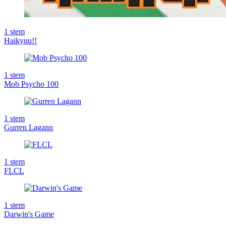
1
stem
Haikyuu!!
1
stem
Mob Psycho 100
1
stem
Gurren Lagann
1
stem
FLCL
1
stem
Darwin's Game