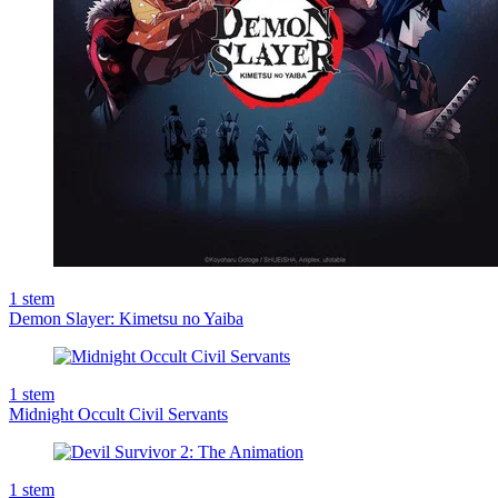
1
stem
Demon Slayer: Kimetsu no Yaiba
1
stem
Midnight Occult Civil Servants
1
stem