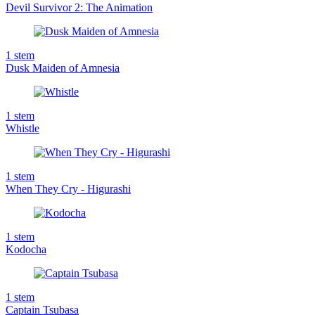
Devil Survivor 2: The Animation
1
stem
Dusk Maiden of Amnesia
1
stem
Whistle
1
stem
When They Cry - Higurashi
1
stem
Kodocha
1
stem
Captain Tsubasa