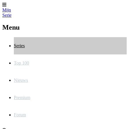
Mijn
Serie
Menu
Series
Top 100
Nieuws
Premium
Forum