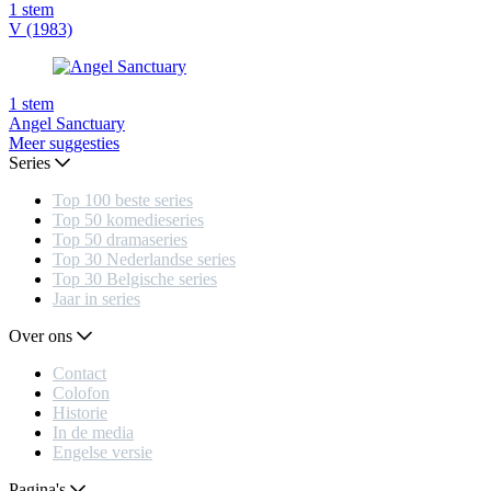
1
stem
V (1983)
1
stem
Angel Sanctuary
Meer suggesties
Series
Top 100 beste series
Top 50 komedieseries
Top 50 dramaseries
Top 30 Nederlandse series
Top 30 Belgische series
Jaar in series
Over ons
Contact
Colofon
Historie
In de media
Engelse versie
Pagina's