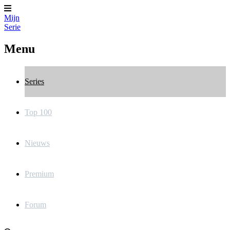
Mijn
Serie
Menu
Series
Top 100
Nieuws
Premium
Forum