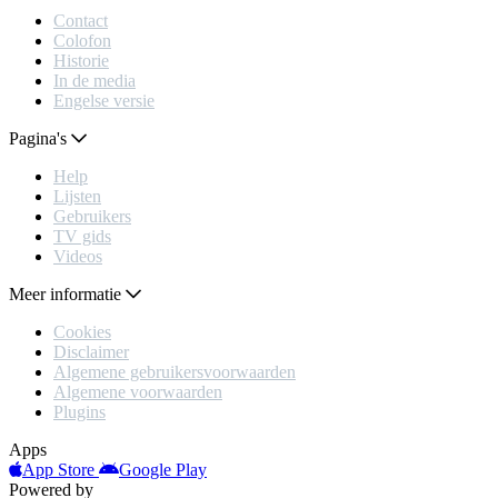
Contact
Colofon
Historie
In de media
Engelse versie
Pagina's
Help
Lijsten
Gebruikers
TV gids
Videos
Meer informatie
Cookies
Disclaimer
Algemene gebruikersvoorwaarden
Algemene voorwaarden
Plugins
Apps
App Store
Google Play
Powered by